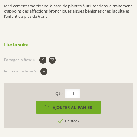
Médicament traditionnel à base de plantes à utiliser dans le traitement
d’appoint des affections bronchiques aiguës bénignes chez l’adulte et
l’enfant de plus de 6 ans.
Lire la suite
Partager la fiche >
Imprimer la fiche >
quantité
de
PHYTOTUX,
AJOUTER AU PANIER
250
ml
En stock
-
LEHNING