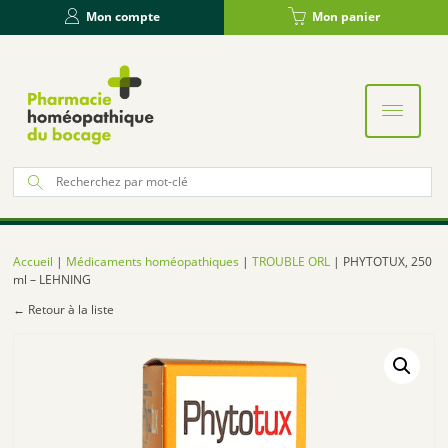
Panneau de gestion des cookies
Mon compte
Mon panier
Re
po
:
Accueil
|
Médicaments homéopathiques
|
TROUBLE ORL
| PHYTOTUX, 250
ml – LEHNING
← Retour à la liste