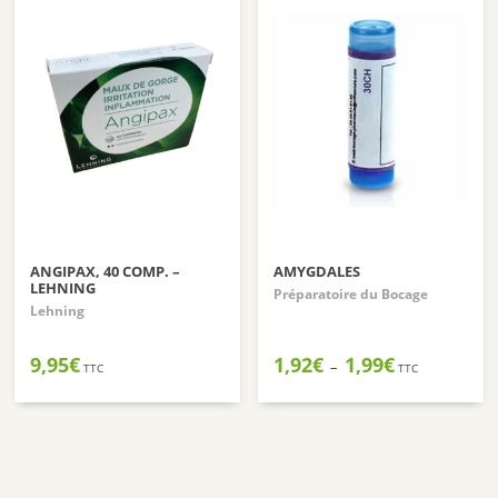
ANGIPAX, 40 COMP. –
AMYGDALES
LEHNING
Préparatoire du Bocage
Lehning
Plage
9,95
€
1,92
€
1,99
€
–
TTC
TTC
de
prix :
1,92€
à
1,99€