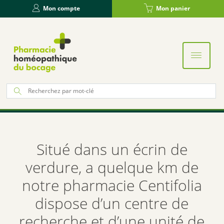
Panneau de gestion des cookies
Mon compte
Mon panier
Re
po
:
Situé dans un écrin de
verdure, a quelque km de
notre pharmacie Centifolia
dispose d’un centre de
recherche et d’une unité de