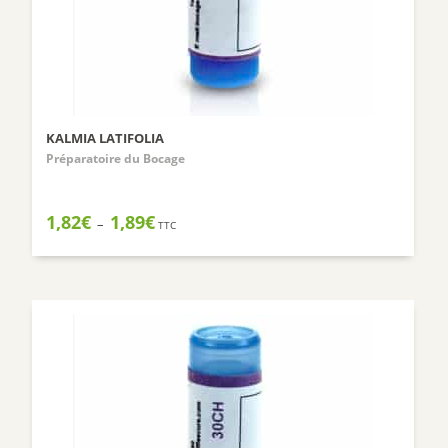
KALMIA LATIFOLIA
Préparatoire du Bocage
Plage
1,82
€
1,89
€
–
TTC
de
prix :
1,82€
à
1,89€