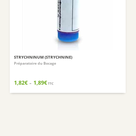
STRYCHNINUM (STRYCHNINE)
Préparatoire du Bocage
Plage
1,82
€
1,89
€
–
TTC
de
prix :
1,82€
à
1,89€