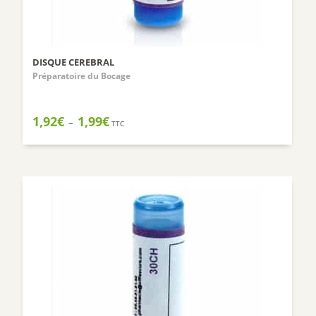
DISQUE CEREBRAL
Préparatoire du Bocage
Plage
1,92
€
1,99
€
–
TTC
de
prix :
1,92€
à
1,99€