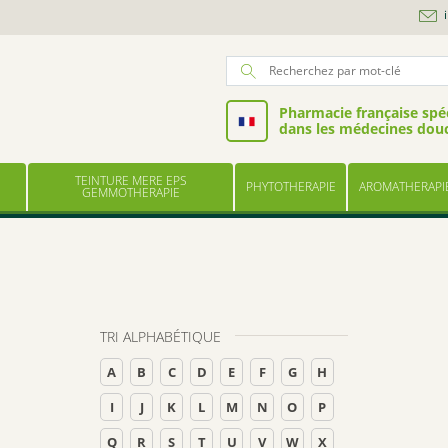
Pharmacie française spéc
dans les médecines dou
TEINTURE MERE EPS
PHYTOTHERAPIE
AROMATHERAPI
GEMMOTHERAPIE
TRI ALPHABÉTIQUE
A
B
C
D
E
F
G
H
I
J
K
L
M
N
O
P
Q
R
S
T
U
V
W
X