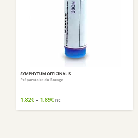
SYMPHYTUM OFFICINALIS
Préparatoire du Bocage
Plage
1,82
€
1,89
€
–
TTC
de
prix :
1,82€
à
1,89€