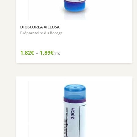
DIOSCOREA VILLOSA
Préparatoire du Bocage
Plage
1,82
€
1,89
€
–
TTC
de
prix :
1,82€
à
1,89€