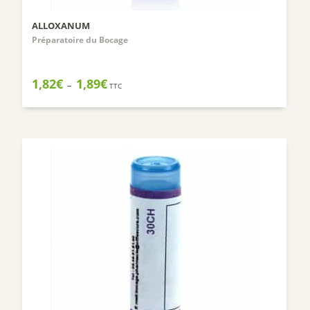
ALLOXANUM
Préparatoire du Bocage
Plage
1,82
€
1,89
€
–
TTC
de
prix :
1,82€
à
1,89€