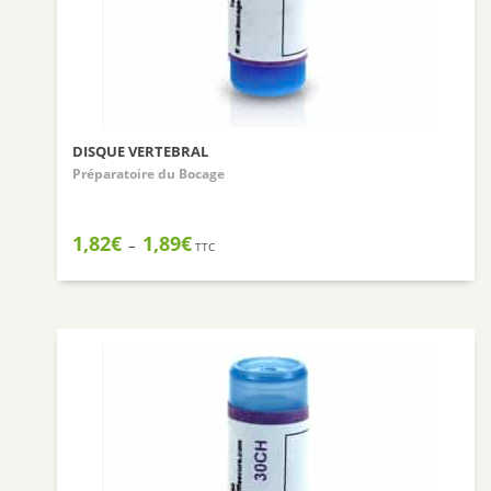
DISQUE VERTEBRAL
Préparatoire du Bocage
Plage
1,82
€
1,89
€
–
TTC
de
prix :
1,82€
à
1,89€