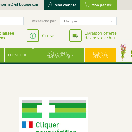
internet@phbocage.com
Mon compte
Mon panier
Recherche
Marque
Recherche par :
pour
NUTERGIA
:
ialisée
Livraison offerte
Conseil
ces
dès 49€ d’achat
VALBIOTIS
BODYGUARD
VÉTÉRINAIRE
BONNES
E
COSMETIQUE
LABORATOIRE LESCUYER
HOMÉOPATHIQUE
AFFAIRES
OWARI
EFFINOV NUTRITION
SCHOLL
ARAGAN
COOPER
BAYER
UPSA
LES TROIS CHÊNES