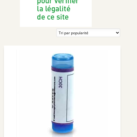
ROTTAPHARM
RICHELET
NUUDE
SUPERDIET
PIERRE FABRE MÉDICAMENT
ORAL B
GESTARELLE
DENSMORE
IBSA GENEVRIER
LLR-G5
THEA PHARMA
BIOLANE
HUMER
NAT & FORM
ALVITYL