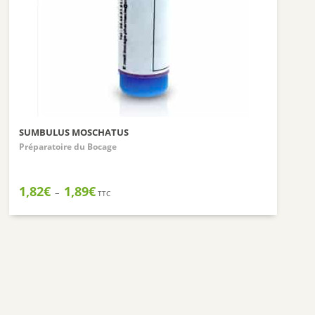
Nuxuriance
Weleda
SUMBULUS MOSCHATUS
Préparatoire du Bocage
Plage
1,82
€
1,89
€
–
TTC
de
prix :
1,82€
à
1,89€