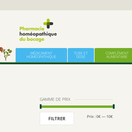
Panneau de gestion des cookies
Skip to content
MÉDICAMENT
TUBE ET
COMPLÉMENT
HOMÉOPATHIQUE
DOSE
ALIMENTAIRE
GAMME DE PRIX
Prix :
0€
—
10€
Prix
Prix
FILTRER
min
max