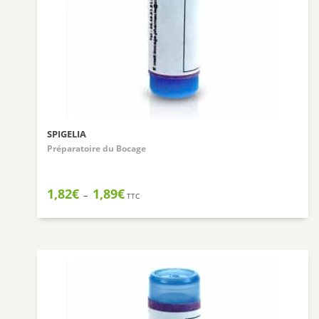
SPIGELIA
Préparatoire du Bocage
Plage
1,82
€
1,89
€
–
TTC
de
prix :
1,82€
à
1,89€