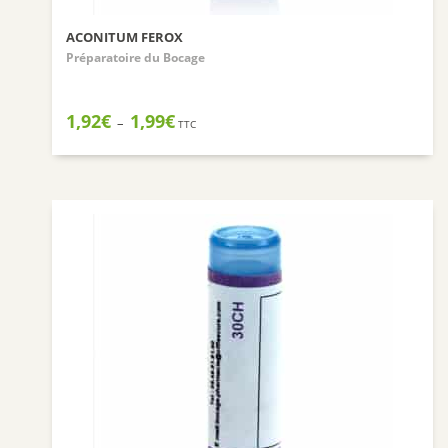
ACONITUM FEROX
Préparatoire du Bocage
Plage
1,92
€
1,99
€
–
TTC
de
prix :
1,92€
à
1,99€