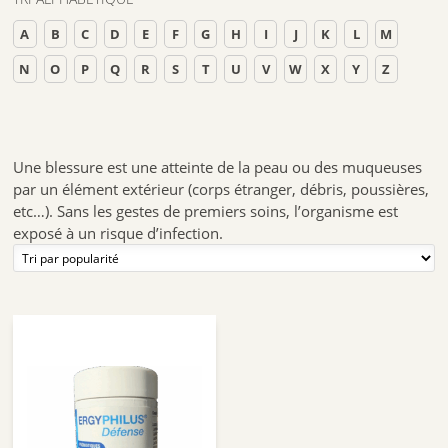
A
B
C
D
E
F
G
H
I
J
K
L
M
N
O
P
Q
R
S
T
U
V
W
X
Y
Z
Une blessure est une atteinte de la peau ou des muqueuses
par un élément extérieur (corps étranger, débris, poussières,
etc…). Sans les gestes de premiers soins, l’organisme est
exposé à un risque d’infection.