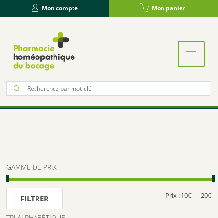
Panneau de gestion des cookies
Mon compte
Mon panier
Re
po
:
GAMME DE PRIX
Prix :
10€
—
20€
Pr
Pr
FILTRER
m
m
TRI ALPHABÉTIQUE