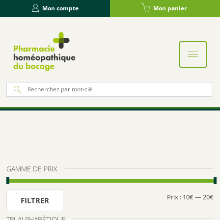
Panneau de gestion des cookies
Mon compte
Mon panier
Re
po
:
GAMME DE PRIX
Prix :
10€
—
20€
Pr
Pr
FILTRER
m
m
TRI ALPHABÉTIQUE