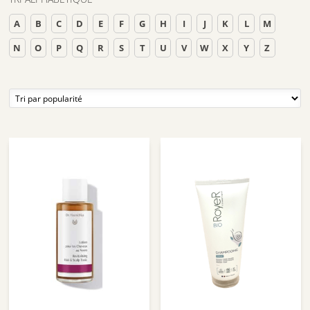
A
B
C
D
E
F
G
H
I
J
K
L
M
N
O
P
Q
R
S
T
U
V
W
X
Y
Z