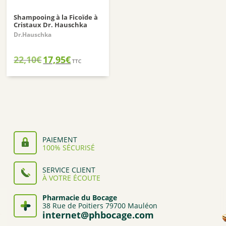
Shampooing à la Ficoïde à
Cristaux Dr. Hauschka
Dr.Hauschka
Le
Le
22,10
€
17,95
€
TTC
prix
prix
initial
actuel
était :
est :
22,10€.
17,95€.
PAIEMENT
100% SÉCURISÉ
SERVICE CLIENT
À VOTRE ÉCOUTE
Pharmacie du Bocage
38 Rue de Poitiers 79700 Mauléon
internet@phbocage.com