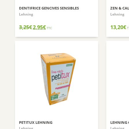
DENTIFRICE GENCIVES SENSIBLES
ZEN & CA
Lehning
Lehning
Le
Le
3,25
€
2,95
€
13,20
€
TTC
T
prix
prix
initial
actuel
était :
est :
3,25€.
2,95€.
PETITUX LEHNING
LEHNING 
Lehning
Lehning