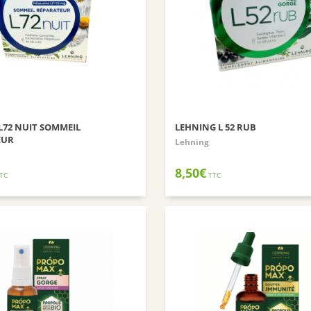
L72 NUIT SOMMEIL
LEHNING L 52 RUB
EUR
Lehning
8,50
€
TC
TTC