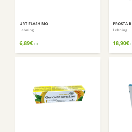
URTIFLASH BIO
PROSTA R
Lehning
Lehning
6,89
€
18,90
€
TTC
T