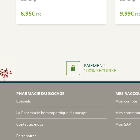
6,95
€
9,99
€
TTC
TT
PAIEMENT
100% SÉCURISÉ
PHARMACIE DU BOCAGE
MES RACCO
Conseils
Mon compte
La Pharmacie homéopathique du bocage
Mes comman
Contactez-nous
Mon SAV
Partenaires