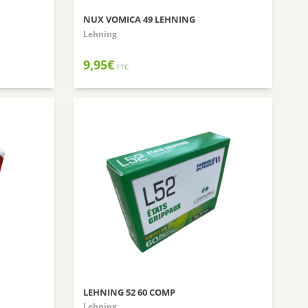
BIOFLORAL
NUX VOMICA 49 LEHNING
Lehning
HOLLIS
PROBIOLOG
9,95
€
TTC
ARGILETZ
GRANIONS
HERBESAN
LABCATAL
ROYER COSMETIQUE
CENTIFOLIA
ABOCA
GILBERT
Dr.Hauschka
Boiron
Lehning
LEHNING 52 60 COMP
Préparatoire du Bocage
Lehning