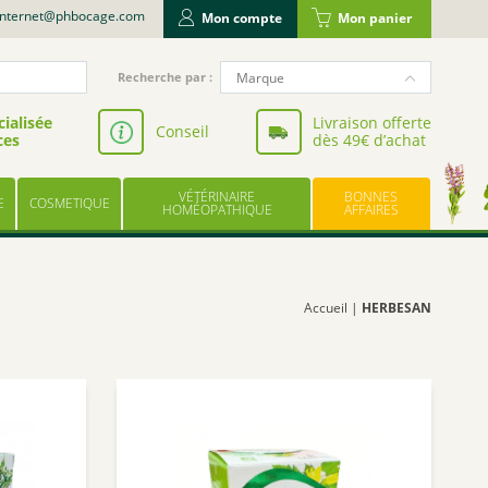
internet@phbocage.com
Mon compte
Mon panier
Recherche
Marque
Recherche par :
pour
NUTERGIA
:
ialisée
Livraison offerte
Conseil
ces
dès 49€ d’achat
VALBIOTIS
BODYGUARD
VÉTÉRINAIRE
BONNES
E
COSMETIQUE
LABORATOIRE LESCUYER
HOMÉOPATHIQUE
AFFAIRES
OWARI
EFFINOV NUTRITION
SCHOLL
Accueil
|
HERBESAN
ARAGAN
COOPER
BAYER
UPSA
LES TROIS CHÊNES