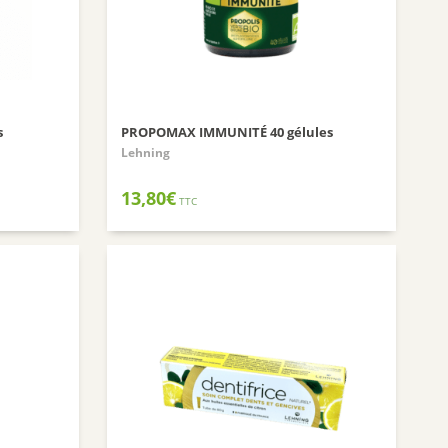
SANTE VERTE
ARKOPHARMA
URGO
CCD
s
PROPOMAX IMMUNITÉ 40 gélules
PHYTO SUD
Lehning
BIOHEME
13,80
€
RESPIRE
TTC
MANOUKA
VALEBIO
EPITACT
PRESCRIPTION NATURE
NUTRISANTE VITAVEA
MUSC INTIME
PILEGE
SANTAROME