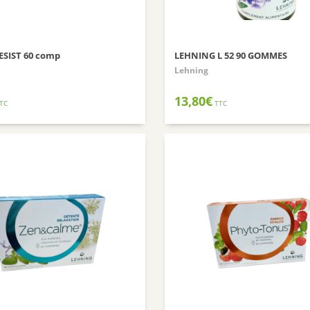
ESIST 60 comp
LEHNING L 52 90 GOMMES
Lehning
13,80
€
TC
TTC