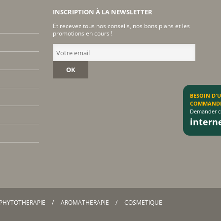
Nuxuriance
INSCRIPTION À LA NEWSLETTER
Weleda
Et recevez tous nos conseils, nos bons plans et les
promotions en cours !
OK
BESOIN D'
COMMAND
Demander co
inter
PHYTOTHERAPIE
AROMATHERAPIE
COSMETIQUE