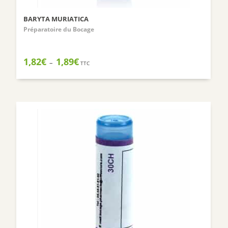
BARYTA MURIATICA
Préparatoire du Bocage
Plage
1,82
€
1,89
€
–
TTC
de
prix :
1,82€
à
1,89€