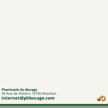
BIOFLORAL
HOLLIS
PROBIOLOG
ARGILETZ
GRANIONS
HERBESAN
LABCATAL
ROYER COSMETIQUE
CENTIFOLIA
ABOCA
GILBERT
Dr.Hauschka
Pharmacie du Bocage
Boiron
38 Rue de Poitiers 79700 Mauléon
internet@phbocage.com
Lehning
Préparatoire du Bocage