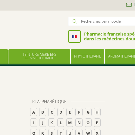
Pharmacie française spéc
dans les médecines dou
TEINTURE MERE EPS
PHYTOTHERAPIE
AROMATHERAPI
GEMMOTHERAPIE
TRI ALPHABÉTIQUE
A
B
C
D
E
F
G
H
I
J
K
L
M
N
O
P
Q
R
S
T
U
V
W
X