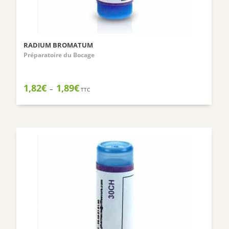
RADIUM BROMATUM
Préparatoire du Bocage
Plage
1,82
€
1,89
€
–
TTC
de
prix :
1,82€
à
1,89€