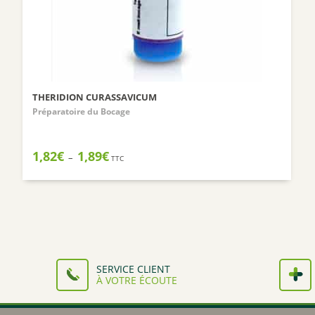
THERIDION CURASSAVICUM
Préparatoire du Bocage
Plage
1,82
€
1,89
€
–
TTC
de
prix :
1,82€
à
1,89€
SERVICE CLIENT
À VOTRE ÉCOUTE