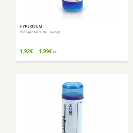
HYPERICUM
Préparatoire du Bocage
Plage
1,92
€
1,99
€
–
TTC
de
prix :
1,92€
à
1,99€