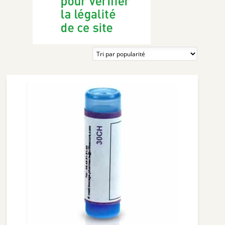
ROTTAPHARM
RICHELET
NUUDE
SUPERDIET
PIERRE FABRE MÉDICAMENT
ORAL B
GESTARELLE
DENSMORE
IBSA GENEVRIER
LLR-G5
THEA PHARMA
BIOLANE
HUMER
NAT & FORM
ALVITYL