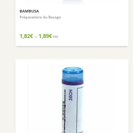
BAMBUSA
Préparatoire du Bocage
Plage
1,82
€
1,89
€
–
TTC
de
prix :
1,82€
à
1,89€