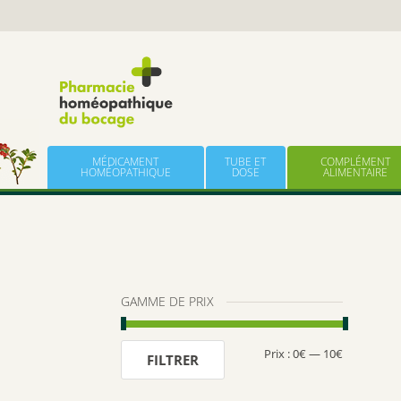
Panneau de gestion des cookies
Skip to content
MÉDICAMENT
TUBE ET
COMPLÉMENT
HOMÉOPATHIQUE
DOSE
ALIMENTAIRE
GAMME DE PRIX
Prix :
0€
—
10€
Prix
Prix
FILTRER
min
max