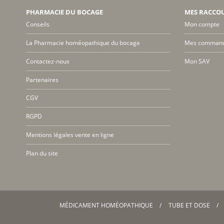
PHARMACIE DU BOCAGE
MES RACCO
Conseils
Mon compte
La Pharmacie homéopathique du bocage
Mes comman
Contactez-nous
Mon SAV
Partenaires
CGV
RGPD
Mentions légales vente en ligne
Plan du site
MÉDICAMENT HOMÉOPATHIQUE
TUBE ET DOSE