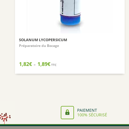
SOLANUM LYCOPERSICUM
Préparatoire du Bocage
Plage
1,82
€
1,89
€
–
TTC
de
prix :
1,82€
à
1,89€
PAIEMENT
100% SÉCURISÉ