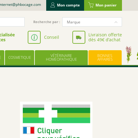
internet@phbocage.com
Mon compte
Mon panier
Recherche
Marque
Recherche par :
pour
NUTERGIA
:
ialisée
Livraison offerte
Conseil
ces
dès 49€ d’achat
VALBIOTIS
BODYGUARD
VÉTÉRINAIRE
BONNES
E
COSMETIQUE
LABORATOIRE LESCUYER
HOMÉOPATHIQUE
AFFAIRES
OWARI
EFFINOV NUTRITION
SCHOLL
ARAGAN
COOPER
BAYER
UPSA
LES TROIS CHÊNES