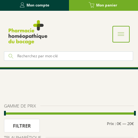
Panneau de gestion des cookies
Mon compte
Mon panier
Re
po
:
GAMME DE PRIX
Prix :
0€
—
20€
Pr
Pr
FILTRER
m
m
TRI ALPHABÉTIQUE