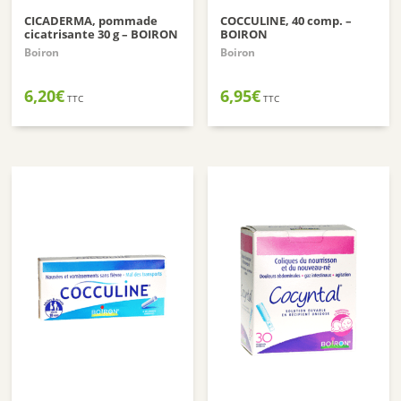
CICADERMA, pommade
COCCULINE, 40 comp. –
cicatrisante 30 g – BOIRON
BOIRON
Boiron
Boiron
6,20
€
6,95
€
TTC
TTC