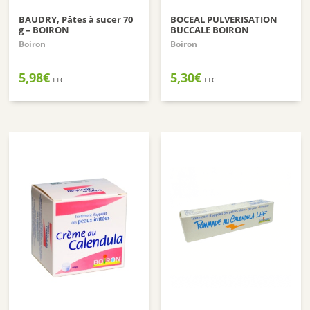
BAUDRY, Pâtes à sucer 70
BOCEAL PULVERISATION
g – BOIRON
BUCCALE BOIRON
Boiron
Boiron
5,98
€
5,30
€
TTC
TTC