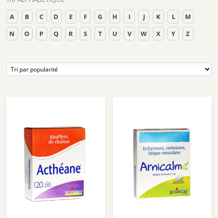
A
B
C
D
E
F
G
H
I
J
K
L
M
N
O
P
Q
R
S
T
U
V
W
X
Y
Z