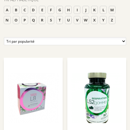
A
B
C
D
E
F
G
H
I
J
K
L
M
N
O
P
Q
R
S
T
U
V
W
X
Y
Z