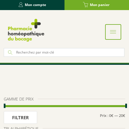
Panneau de gestion des cookies
Mon compte
Mon panier
Re
po
:
GAMME DE PRIX
Prix :
0€
—
20€
Pr
Pr
FILTRER
m
m
TRI ALPHABÉTIQUE