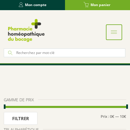
Panneau de gestion des cookies
Mon compte
Mon panier
Re
po
:
GAMME DE PRIX
Prix :
0€
—
10€
Pr
Pr
FILTRER
m
m
TRI ALPHABÉTIQUE