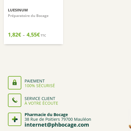
LUESINUM
Préparatoire du Bocage
Plage
1,82
€
4,55
€
–
TTC
de
prix :
1,82€
à
4,55€
PAIEMENT
100% SÉCURISÉ
SERVICE CLIENT
À VOTRE ÉCOUTE
Pharmacie du Bocage
38 Rue de Poitiers 79700 Mauléon
internet@phbocage.com