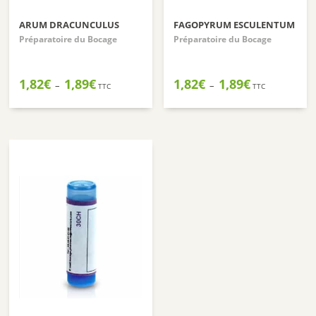
ARUM DRACUNCULUS
FAGOPYRUM ESCULENTUM
Préparatoire du Bocage
Préparatoire du Bocage
Plage
Plage
1,82
€
1,89
€
1,82
€
1,89
€
–
–
TTC
TTC
de
de
prix :
prix :
1,82€
1,82€
à
à
1,89€
1,89€