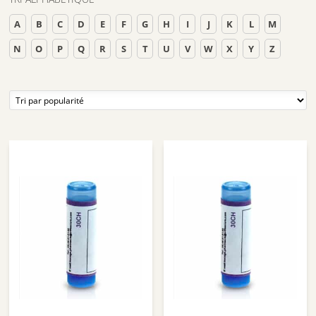
A
B
C
D
E
F
G
H
I
J
K
L
M
N
O
P
Q
R
S
T
U
V
W
X
Y
Z