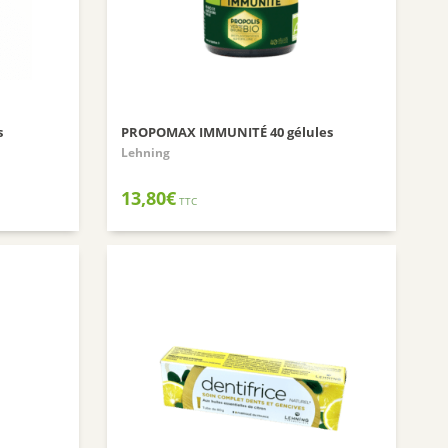
SANTE VERTE
ARKOPHARMA
URGO
CCD
s
PROPOMAX IMMUNITÉ 40 gélules
PHYTO SUD
Lehning
BIOHEME
13,80
€
RESPIRE
TTC
MANOUKA
VALEBIO
EPITACT
PRESCRIPTION NATURE
NUTRISANTE VITAVEA
MUSC INTIME
PILEGE
SANTAROME