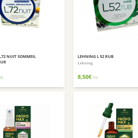
L72 NUIT SOMMEIL
LEHNING L 52 RUB
EUR
Lehning
8,50
€
TC
TTC