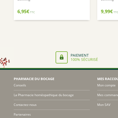
6,95
€
9,99
€
TTC
TT
PAIEMENT
100% SÉCURISÉ
PHARMACIE DU BOCAGE
MES RACCO
Conseils
Mon compte
La Pharmacie homéopathique du bocage
Mes comman
Contactez-nous
Mon SAV
Partenaires