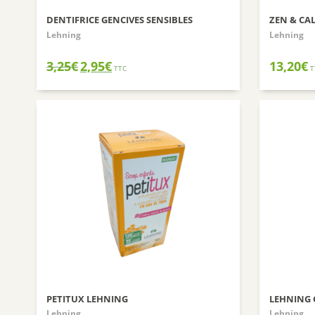
DENTIFRICE GENCIVES SENSIBLES
ZEN & CA
Lehning
Lehning
Le
Le
3,25
€
2,95
€
13,20
€
TTC
T
prix
prix
initial
actuel
était :
est :
3,25€.
2,95€.
PETITUX LEHNING
LEHNING 
Lehning
Lehning