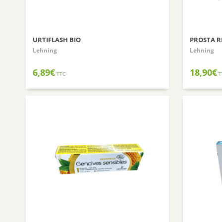
URTIFLASH BIO
PROSTA R
Lehning
Lehning
6,89
€
18,90
€
TTC
T