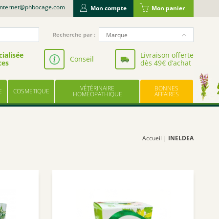
internet@phbocage.com
Mon compte
Mon panier
Recherche
Marque
Recherche par :
pour
NUTERGIA
:
ialisée
Livraison offerte
Conseil
ces
dès 49€ d’achat
VALBIOTIS
BODYGUARD
VÉTÉRINAIRE
BONNES
E
COSMETIQUE
LABORATOIRE LESCUYER
HOMÉOPATHIQUE
AFFAIRES
OWARI
EFFINOV NUTRITION
SCHOLL
Accueil
|
INELDEA
ARAGAN
COOPER
BAYER
UPSA
LES TROIS CHÊNES