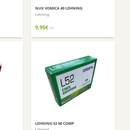
BIOFLORAL
NUX VOMICA 49 LEHNING
Lehning
HOLLIS
PROBIOLOG
9,95
€
TTC
ARGILETZ
GRANIONS
HERBESAN
LABCATAL
ROYER COSMETIQUE
CENTIFOLIA
ABOCA
GILBERT
Dr.Hauschka
Boiron
Lehning
LEHNING 52 60 COMP
Préparatoire du Bocage
Lehning