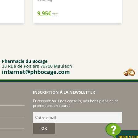
Nuxuriance
9,95
€
TTC
Weleda
Pharmacie du Bocage
38 Rue de Poitiers 79700 Mauléon
internet@phbocage.com
INSCRIPTION À LA NEWSLETTER
Et recevez tous nos conseils, nos bons plans et les
promotions en cours !
OK
BESOIN D'