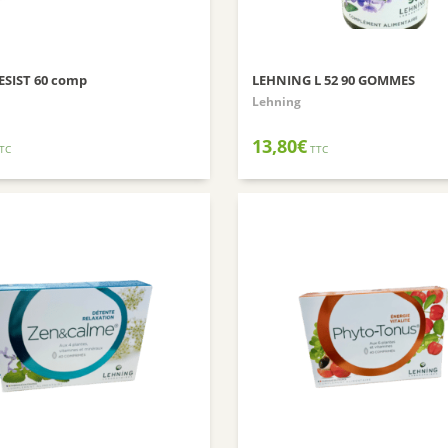
ESIST 60 comp
LEHNING L 52 90 GOMMES
Lehning
13,80
€
TC
TTC