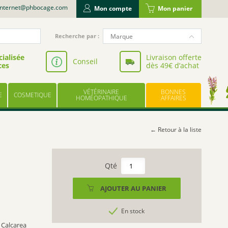
internet@phbocage.com
Mon compte
Mon panier
Recherche
Marque
Recherche par :
pour
NUTERGIA
:
ialisée
Livraison offerte
Conseil
ces
dès 49€ d’achat
VALBIOTIS
BODYGUARD
VÉTÉRINAIRE
BONNES
E
COSMETIQUE
LABORATOIRE LESCUYER
HOMÉOPATHIQUE
AFFAIRES
OWARI
EFFINOV NUTRITION
← Retour à la liste
SCHOLL
ARAGAN
quantité
de
COOPER
CALCAREA
AJOUTER AU PANIER
BAYER
COMPOSE
UPSA
En stock
LES TROIS CHÊNES
 Calcarea