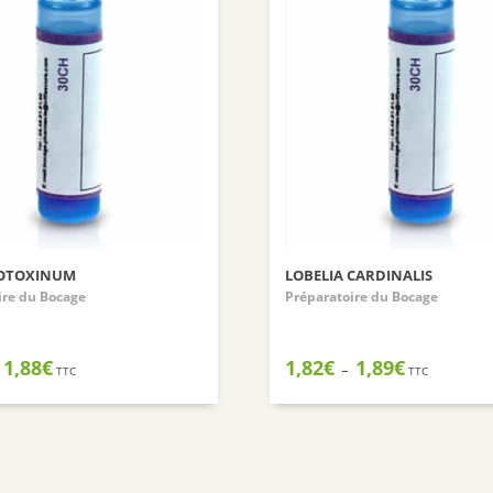
OTOXINUM
LOBELIA CARDINALIS
ire du Bocage
Préparatoire du Bocage
Plage
Plage
1,88
€
1,82
€
1,89
€
–
TTC
TTC
de
de
prix :
prix :
1,82€
1,82€
à
à
1,88€
1,89€