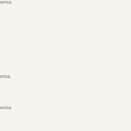
orica.
SANTE VERTE
ARKOPHARMA
URGO
CCD
PHYTO SUD
BIOHEME
RESPIRE
MANOUKA
VALEBIO
orica.
EPITACT
PRESCRIPTION NATURE
NUTRISANTE VITAVEA
orica.
MUSC INTIME
PILEGE
SANTAROME