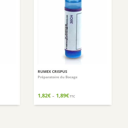
Nuxuriance
Weleda
RUMEX CRISPUS
Préparatoire du Bocage
Plage
1,82
€
1,89
€
–
TTC
de
prix :
1,82€
à
1,89€