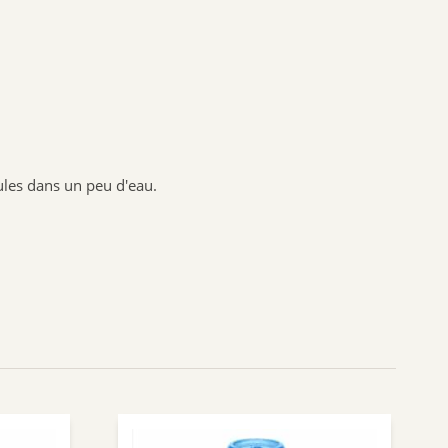
BIOFLORAL
HOLLIS
PROBIOLOG
ARGILETZ
GRANIONS
HERBESAN
nules dans un peu d'eau.
LABCATAL
ROYER COSMETIQUE
CENTIFOLIA
ABOCA
GILBERT
Dr.Hauschka
Boiron
Lehning
Préparatoire du Bocage