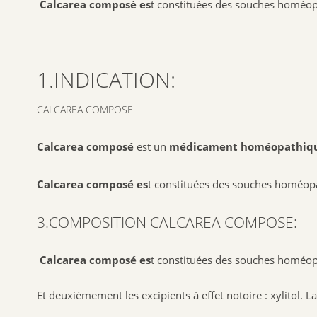
Calcarea composé es
t constituées des souches homéopa
1.INDICATION:
CALCAREA COMPOSE
Calcarea composé
est un
médicament homéopathiq
Calcarea composé es
t constituées des souches homéopat
3.COMPOSITION CALCAREA COMPOSE:
Calcarea composé es
t constituées des souches homéopa
Et deuxièmement les excipients à effet notoire : xylitol. L