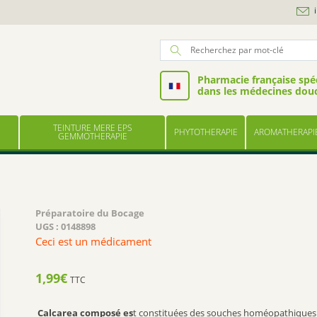
Pharmacie française spéc
dans les médecines dou
TEINTURE MERE EPS
PHYTOTHERAPIE
AROMATHERAPI
GEMMOTHERAPIE
Préparatoire du Bocage
UGS :
0148898
Ceci est un médicament
1,99
€
TTC
Calcarea composé es
t constituées des souches homéopathiques