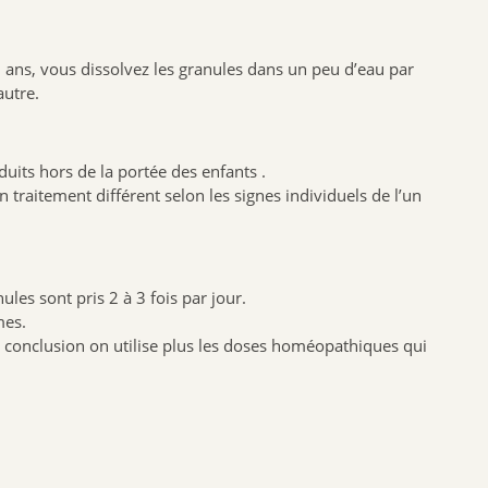
NAT & FORM
NHCO
6 ans, vous dissolvez les granules dans un peu d’eau par
VYNDEO
autre.
HAUT SEGALA
PRANAROM
ts hors de la portée des enfants .
JOONE
aitement différent selon les signes individuels de l’un
ALPHANOVA
SANTIS
CRUSOE
les sont pris 2 à 3 fois par jour.
HERBALGEM
mes.
 conclusion on utilise plus les doses homéopathiques qui
PHYTOSTANDARD
ALVADIEM
INELDEA
JOLIESBAUMES
FRESKORYL