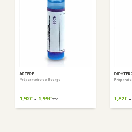
ARTERE
DIPHTER
Préparatoire du Bocage
Préparato
Plage
1,92
€
1,99
€
1,82
€
–
–
TTC
de
prix :
1,92€
à
1,99€