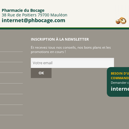
Pharmacie du Bocage
38 Rue de Poitiers 79700 Mauléon
internet@phbocage.com
INSCRIPTION À LA NEWSLETTER
Et recevez tous nos conseils, nos bons plans et les
promotions en cours !
OK
BESOIN D'
COMMAND
Demander co
inter