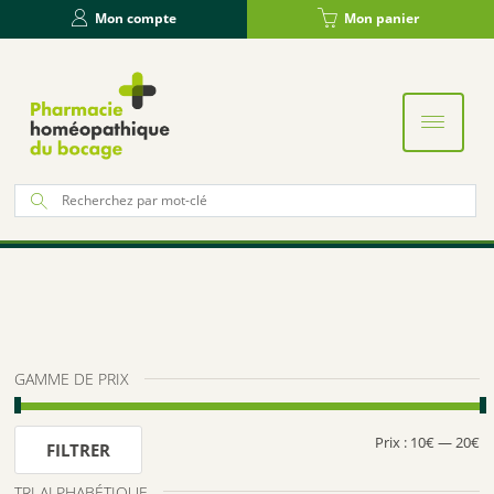
Panneau de gestion des cookies
Mon compte
Mon panier
Re
po
:
GAMME DE PRIX
Prix :
10€
—
20€
Pr
Pr
FILTRER
m
m
TRI ALPHABÉTIQUE