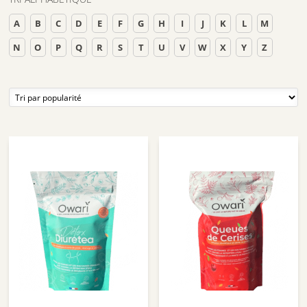
A
B
C
D
E
F
G
H
I
J
K
L
M
N
O
P
Q
R
S
T
U
V
W
X
Y
Z