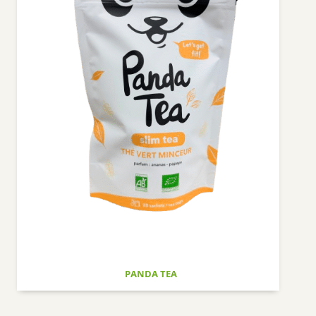
ROTTAPHARM
RICHELET
NUUDE
SUPERDIET
PIERRE FABRE MÉDICAMENT
ORAL B
GESTARELLE
DENSMORE
IBSA GENEVRIER
LLR-G5
THEA PHARMA
BIOLANE
HUMER
PANDA TEA
NAT & FORM
ALVITYL