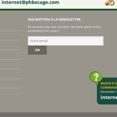
internet@phbocage.com
NAT & FORM
NHCO
INSCRIPTION À LA NEWSLETTER
VYNDEO
Et recevez tous nos conseils, nos bons plans et les
HAUT SEGALA
promotions en cours !
PRANAROM
JOONE
OK
ALPHANOVA
SANTIS
CRUSOE
HERBALGEM
PHYTOSTANDARD
BESOIN D'
COMMAND
ALVADIEM
Demander co
inter
INELDEA
JOLIESBAUMES
FRESKORYL