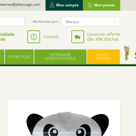
internet@phbocage.com
Mon compte
Mon panier
Recherche
Marque
Recherche par :
pour
NUTERGIA
:
ialisée
Livraison offerte
Conseil
ces
dès 49€ d’achat
VALBIOTIS
BODYGUARD
VÉTÉRINAIRE
BONNES
E
COSMETIQUE
LABORATOIRE LESCUYER
HOMÉOPATHIQUE
AFFAIRES
OWARI
EFFINOV NUTRITION
SCHOLL
ARAGAN
COOPER
BAYER
UPSA
LES TROIS CHÊNES