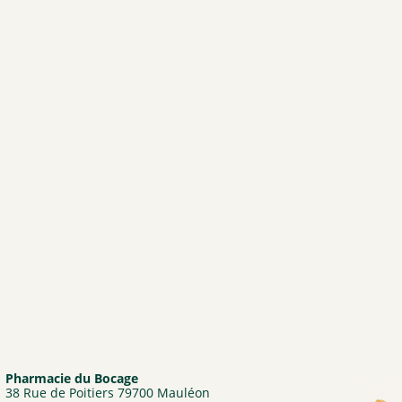
SANTE VERTE
ARKOPHARMA
URGO
CCD
PHYTO SUD
BIOHEME
RESPIRE
MANOUKA
VALEBIO
EPITACT
PRESCRIPTION NATURE
NUTRISANTE VITAVEA
MUSC INTIME
PILEGE
Pharmacie du Bocage
SANTAROME
38 Rue de Poitiers 79700 Mauléon