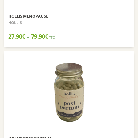
HOLLIS MÉNOPAUSE
HOLLIS
Plage
27,90
€
79,90
€
–
TTC
de
prix :
27,90€
à
79,90€