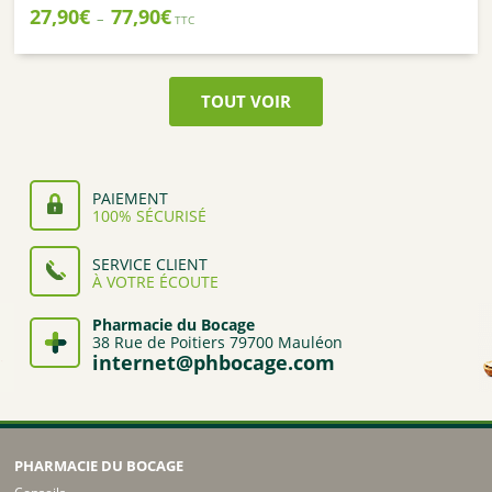
Plage
27,90
€
77,90
€
–
TTC
de
prix :
27,90€
à
TOUT VOIR
77,90€
PAIEMENT
100% SÉCURISÉ
SERVICE CLIENT
À VOTRE ÉCOUTE
Pharmacie du Bocage
38 Rue de Poitiers 79700 Mauléon
internet@phbocage.com
PHARMACIE DU BOCAGE