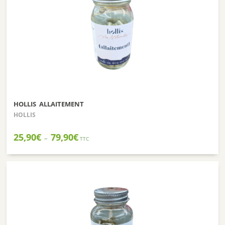
HOLLIS ALLAITEMENT
HOLLIS
Plage
25,90
€
79,90
€
–
TTC
de
prix :
25,90€
à
79,90€