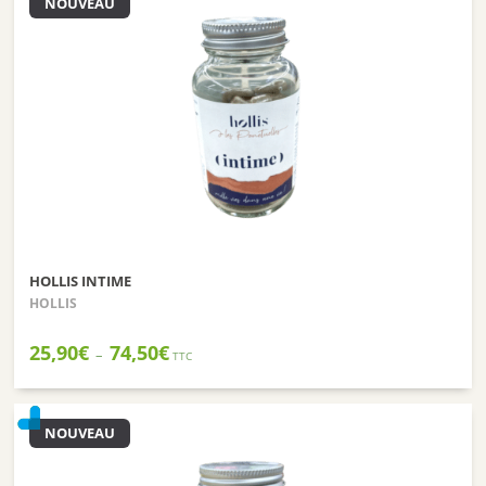
NOUVEAU
HOLLIS INTIME
HOLLIS
Plage
25,90
€
74,50
€
–
TTC
de
prix :
25,90€
à
NOUVEAU
74,50€