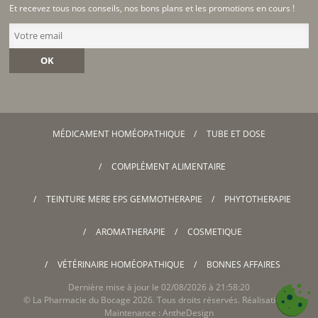
Et recevez tous nos conseils, nos bons plans et les promotions en cours !
OK
MÉDICAMENT HOMÉOPATHIQUE
TUBE ET DOSE
COMPLÉMENT ALIMENTAIRE
TEINTURE MERE EPS GEMMOTHERAPIE
PHYTOTHERAPIE
AROMATHERAPIE
COSMETIQUE
VÉTÉRINAIRE HOMÉOPATHIQUE
BONNES AFFAIRES
Dernière mise à jour le 02/08/2026 à 21:58:20
©
La Pharmacie du Bocage
2026. Tous droits réservés. Réalisation &
Maintenance :
AntheDesign