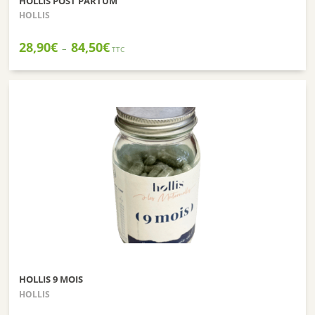
HOLLIS POST PARTUM
HOLLIS
Plage
28,90
€
84,50
€
–
TTC
de
prix :
28,90€
à
84,50€
HOLLIS 9 MOIS
HOLLIS