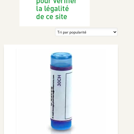
ROTTAPHARM
RICHELET
NUUDE
SUPERDIET
PIERRE FABRE MÉDICAMENT
ORAL B
GESTARELLE
DENSMORE
IBSA GENEVRIER
LLR-G5
THEA PHARMA
BIOLANE
HUMER
NAT & FORM
ALVITYL