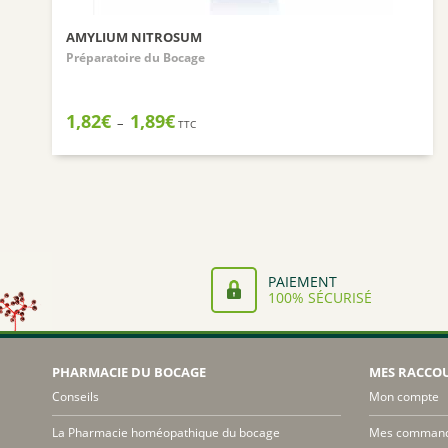
AMYLIUM NITROSUM
Préparatoire du Bocage
Plage
1,82
€
1,89
€
–
TTC
de
prix :
1,82€
à
1,89€
PAIEMENT
100% SÉCURISÉ
PHARMACIE DU BOCAGE
MES RACCO
Conseils
Mon compte
La Pharmacie homéopathique du bocage
Mes comman