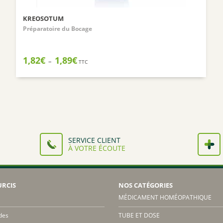
KREOSOTUM
Préparatoire du Bocage
Plage
1,82
€
1,89
€
–
TTC
de
prix :
1,82€
à
1,89€
SERVICE CLIENT
À VOTRE ÉCOUTE
URCIS
NOS CATÉGORIES
MÉDICAMENT HOMÉOPATHIQUE
des
TUBE ET DOSE