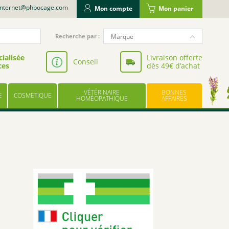
internet@phbocage.com
Mon compte
Mon panier
Recherche
Marque
Recherche par :
pour
NUTERGIA
:
ialisée
Livraison offerte
Conseil
ces
dès 49€ d’achat
VALBIOTIS
BODYGUARD
VÉTÉRINAIRE
BONNES
E
COSMETIQUE
LABORATOIRE LESCUYER
HOMÉOPATHIQUE
AFFAIRES
OWARI
EFFINOV NUTRITION
SCHOLL
ARAGAN
COOPER
BAYER
UPSA
LES TROIS CHÊNES