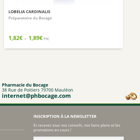
SANTE VERTE
LOBELIA CARDINALIS
ARKOPHARMA
Préparatoire du Bocage
URGO
CCD
Plage
1,82
€
1,89
€
–
TTC
de
PHYTO SUD
prix :
BIOHEME
1,82€
à
RESPIRE
1,89€
MANOUKA
VALEBIO
Pharmacie du Bocage
38 Rue de Poitiers 79700 Mauléon
EPITACT
internet@phbocage.com
PRESCRIPTION NATURE
NUTRISANTE VITAVEA
INSCRIPTION À LA NEWSLETTER
MUSC INTIME
Et recevez tous nos conseils, nos bons plans et les
PILEGE
promotions en cours !
SANTAROME