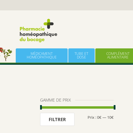
Panneau de gestion des cookies
Skip to content
MÉDICAMENT
TUBE ET
COMPLÉMENT
HOMÉOPATHIQUE
DOSE
ALIMENTAIRE
GAMME DE PRIX
Prix :
0€
—
10€
Prix
Prix
FILTRER
min
max