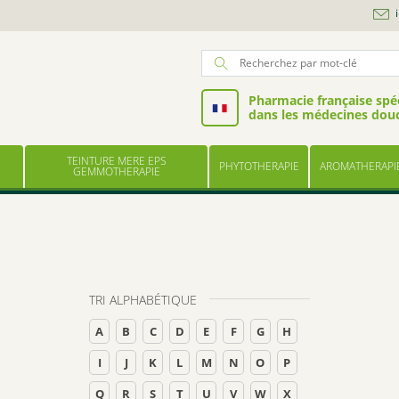
Pharmacie française spéc
dans les médecines dou
TEINTURE MERE EPS
PHYTOTHERAPIE
AROMATHERAPI
GEMMOTHERAPIE
TRI ALPHABÉTIQUE
A
B
C
D
E
F
G
H
I
J
K
L
M
N
O
P
Q
R
S
T
U
V
W
X