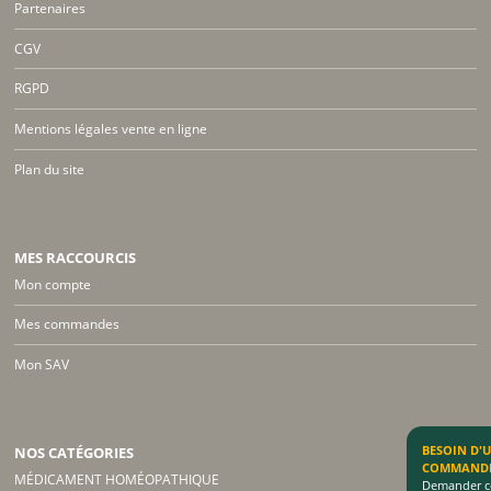
Partenaires
CGV
RGPD
Mentions légales vente en ligne
Plan du site
MES RACCOURCIS
Mon compte
Mes commandes
Mon SAV
BESOIN D'
NOS CATÉGORIES
COMMAND
MÉDICAMENT HOMÉOPATHIQUE
Demander co