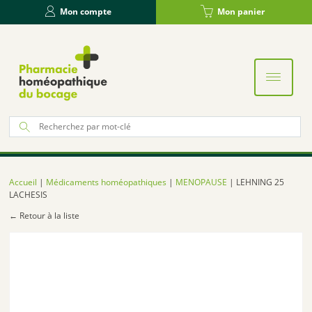
Panneau de gestion des cookies
Mon compte
Mon panier
Re
po
:
Accueil
|
Médicaments homéopathiques
|
MENOPAUSE
| LEHNING 25
LACHESIS
← Retour à la liste