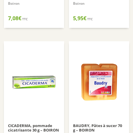
Boiron
Boiron
7,08
€
5,95
€
TTC
TTC
CICADERMA, pommade
BAUDRY, Pâtes à sucer 70
cicatrisante 30 g – BOIRON
g – BOIRON