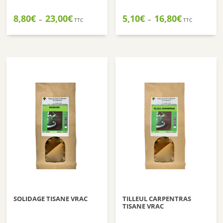
Plage
Plage
8,80
€
23,00
€
5,10
€
16,80
€
–
–
TTC
TTC
de
de
prix :
prix :
8,80€
5,10€
à
à
23,00€
16,80€
SOLIDAGE TISANE VRAC
TILLEUL CARPENTRAS
TISANE VRAC