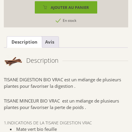
TISANE
AJOUTER AU PANIER
MINCEUR
BIO
En stock
VRAC
(80
gr
Description
Avis
)
Description
TISANE DIGESTION BIO VRAC est un mélange de plusieurs
plantes pour favoriser la digestion .
TISANE MINCEUR BIO VRAC est un mélange de plusieurs
plantes pour favoriser la perte de poids .
1.INDICATIONS DE LA TISANE DIGESTION VRAC
Mate vert bio feuille