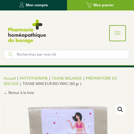
Panneau de gestion des cookies
Mon compte
Mon panier
Re
po
:
Accueil
|
PHYTOTHERAPIE
|
TISANE MELANGE
|
PRÉPARATOIRE DU
BOCAGE
| TISANE MINCEUR BIO VRAC (80 gr )
← Retour à la liste