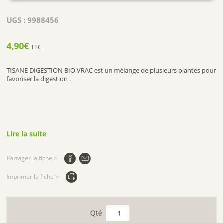
UGS :
9988456
4,90
€
TTC
TISANE DIGESTION BIO VRAC est un mélange de plusieurs plantes pour
favoriser la digestion .
Lire la suite
Partager la fiche >
Imprimer la fiche >
quantité
de