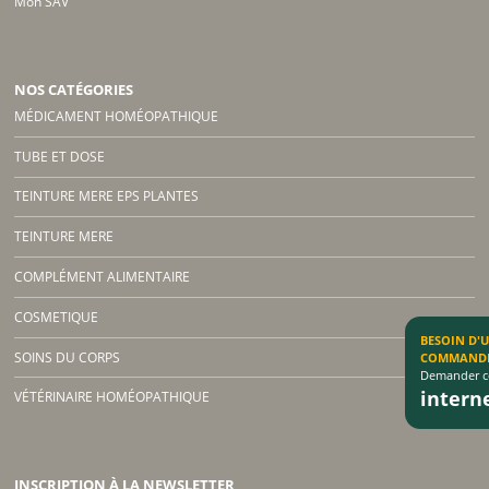
Mon SAV
NOS CATÉGORIES
MÉDICAMENT HOMÉOPATHIQUE
TUBE ET DOSE
TEINTURE MERE EPS PLANTES
TEINTURE MERE
COMPLÉMENT ALIMENTAIRE
COSMETIQUE
BESOIN D'
SOINS DU CORPS
COMMAND
Demander co
inter
VÉTÉRINAIRE HOMÉOPATHIQUE
INSCRIPTION À LA NEWSLETTER