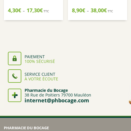
Plage
Plage
4,30
€
17,30
€
8,90
€
38,00
€
–
–
TTC
TTC
de
de
prix :
prix :
4,30€
8,90€
à
à
17,30€
38,00€
PAIEMENT
100% SÉCURISÉ
SERVICE CLIENT
À VOTRE ÉCOUTE
Pharmacie du Bocage
38 Rue de Poitiers 79700 Mauléon
internet@phbocage.com
PHARMACIE DU BOCAGE