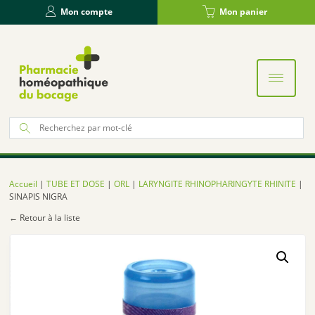
Panneau de gestion des cookies
Mon compte
Mon panier
Re
po
:
Accueil
|
TUBE ET DOSE
|
ORL
|
LARYNGITE RHINOPHARINGYTE RHINITE
|
SINAPIS NIGRA
← Retour à la liste