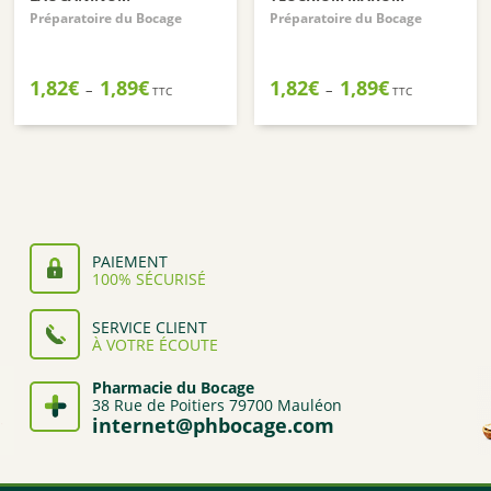
Préparatoire du Bocage
Préparatoire du Bocage
Plage
Plage
1,82
€
1,89
€
1,82
€
1,89
€
–
–
TTC
TTC
de
de
prix :
prix :
1,82€
1,82€
à
à
1,89€
1,89€
PAIEMENT
100% SÉCURISÉ
SERVICE CLIENT
À VOTRE ÉCOUTE
Pharmacie du Bocage
38 Rue de Poitiers 79700 Mauléon
internet@phbocage.com