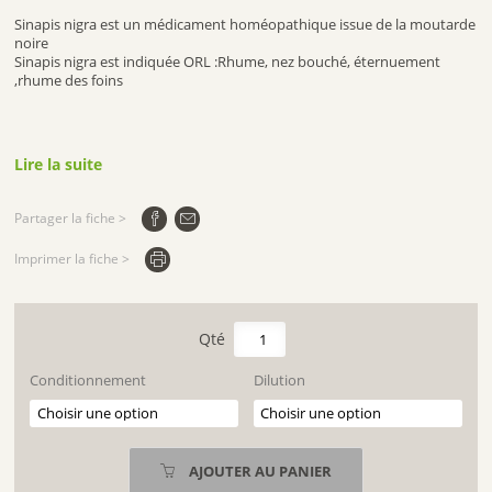
Sinapis nigra est un médicament homéopathique issue de la moutarde
noire
Sinapis nigra est indiquée ORL :Rhume, nez bouché, éternuement
,rhume des foins
Lire la suite
Partager la fiche >
Imprimer la fiche >
quantité
de
SINAPIS
Conditionnement
Dilution
NIGRA
AJOUTER AU PANIER