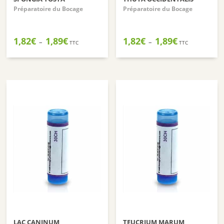
Préparatoire du Bocage
Préparatoire du Bocage
Plage
Plage
1,82
€
1,89
€
1,82
€
1,89
€
–
–
TTC
TTC
de
de
prix :
prix :
1,82€
1,82€
à
à
1,89€
1,89€
LAC CANINUM
TEUCRIUM MARUM