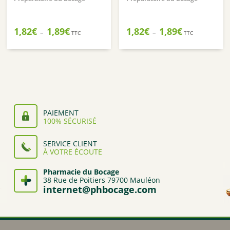
Plage
Plage
1,82
€
1,89
€
1,82
€
1,89
€
–
–
TTC
TTC
de
de
prix :
prix :
1,82€
1,82€
à
à
1,89€
1,89€
PAIEMENT
100% SÉCURISÉ
SERVICE CLIENT
À VOTRE ÉCOUTE
Pharmacie du Bocage
38 Rue de Poitiers 79700 Mauléon
internet@phbocage.com