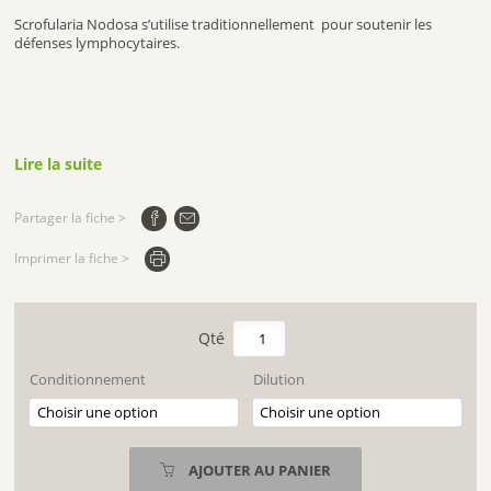
Scrofularia Nodosa s’utilise traditionnellement pour soutenir les
défenses lymphocytaires.
Lire la suite
Partager la fiche >
Imprimer la fiche >
quantité
de
SCROFULARIA
Conditionnement
Dilution
NODOSA
AJOUTER AU PANIER