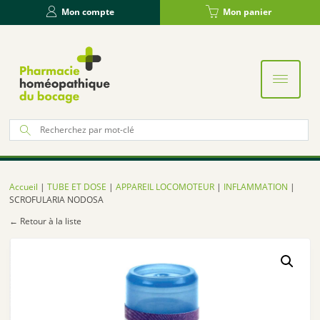
Panneau de gestion des cookies
Mon compte
Mon panier
Re
po
:
Accueil
|
TUBE ET DOSE
|
APPAREIL LOCOMOTEUR
|
INFLAMMATION
|
SCROFULARIA NODOSA
← Retour à la liste