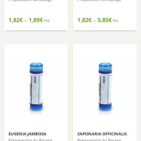
Plage
Plage
1,82
€
1,89
€
1,82
€
5,85
€
–
–
TTC
TTC
de
de
prix :
prix :
1,82€
1,82€
à
à
1,89€
5,85€
EUGENIA JAMBOSA
SAPONARIA OFFICINALIS
Préparatoire du Bocage
Préparatoire du Bocage