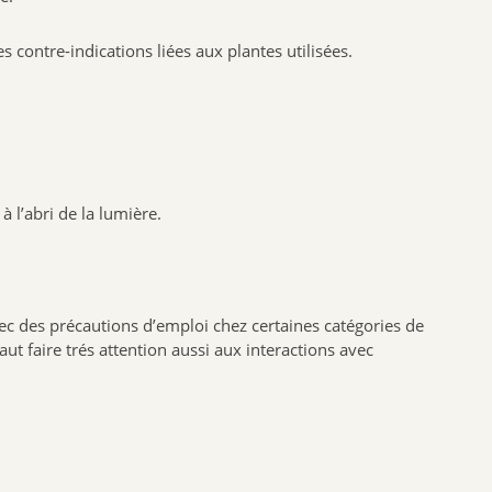
BIOFLORAL
 contre-indications liées aux plantes utilisées.
HOLLIS
PROBIOLOG
ARGILETZ
GRANIONS
HERBESAN
 l’abri de la lumière.
LABCATAL
ROYER COSMETIQUE
CENTIFOLIA
ABOCA
vec des précautions d’emploi chez certaines catégories de
t faire trés attention aussi aux interactions avec
GILBERT
Dr.Hauschka
Boiron
Lehning
Préparatoire du Bocage