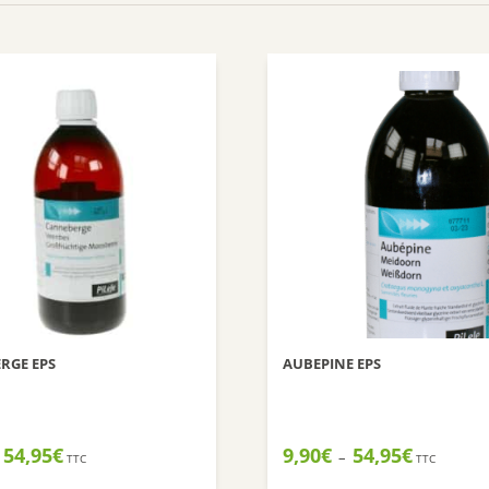
RGE EPS
AUBEPINE EPS
Plage
Plage
54,95
€
9,90
€
54,95
€
–
TTC
TTC
de
de