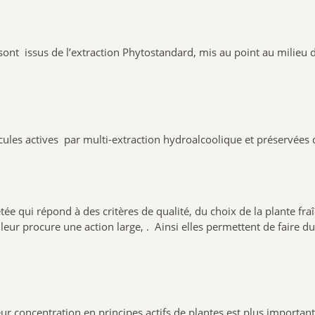
s, sont issus de l’extraction Phytostandard, mis au point au milie
cules actives par multi-extraction hydroalcoolique et préservées d
 qui répond à des critères de qualité, du choix de la plante fraîc
eur procure une action large, . Ainsi elles permettent de faire d
eur concentration en principes actifs de plantes est plus important