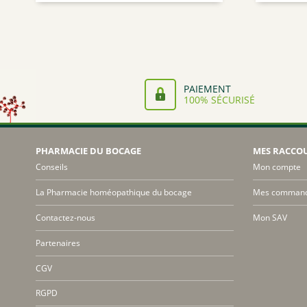
prix :
10,95€
à
60,95€
PAIEMENT
100% SÉCURISÉ
PHARMACIE DU BOCAGE
MES RACCO
Conseils
Mon compte
La Pharmacie homéopathique du bocage
Mes comman
Contactez-nous
Mon SAV
Partenaires
CGV
RGPD