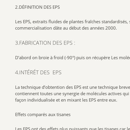
2.DÉFINITION DES EPS
Les EPS, extraits fluides de plantes fraîches standardisé
commercialisation dâte au début des années 2000.
3.FABRICATION DES EPS :
D’abord on broie à froid (-90°) puis on récupère Les molé
4.INTÉRÉT DES EPS
La technique d’obtention des EPS est une technique brevetée
contiennent toutes une synergie de molécules actives qui l
façon individualisée et en mixant les EPS entre eux.
Effets comparés aux tisanes
Les EPS ont des effets plus puissants que les tisanes car l