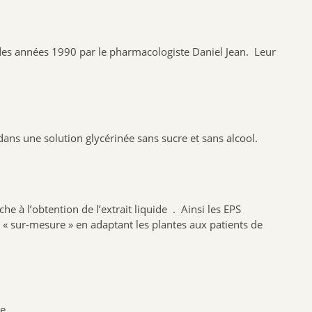
NAT & FORM
NHCO
u des années 1990 par le pharmacologiste Daniel Jean. Leur
VYNDEO
HAUT SEGALA
PRANAROM
JOONE
ans une solution glycérinée sans sucre et sans alcool.
ALPHANOVA
SANTIS
CRUSOE
HERBALGEM
he à l’obtention de l’extrait liquide . Ainsi les EPS
PHYTOSTANDARD
u « sur-mesure » en adaptant les plantes aux patients de
ALVADIEM
INELDEA
JOLIESBAUMES
FRESKORYL
e.