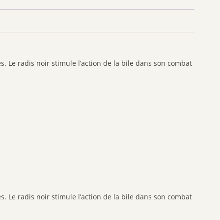
SANTE VERTE
ARKOPHARMA
URGO
CCD
s. L
e radis noir stimule l’action de la bile dans son combat
PHYTO SUD
BIOHEME
RESPIRE
MANOUKA
VALEBIO
EPITACT
PRESCRIPTION NATURE
NUTRISANTE VITAVEA
MUSC INTIME
s. L
e radis noir stimule l’action de la bile dans son combat
PILEGE
SANTAROME