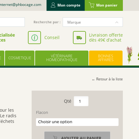
internet@phbocage.com
Mon compte
Mon panier
Recherche
Marque
Recherche par :
pour
NUTERGIA
:
ialisée
Livraison offerte
Conseil
ces
dès 49€ d’achat
VALBIOTIS
BODYGUARD
VÉTÉRINAIRE
BONNES
E
COSMETIQUE
LABORATOIRE LESCUYER
HOMÉOPATHIQUE
AFFAIRES
OWARI
EFFINOV NUTRITION
← Retour à la liste
SCHOLL
ARAGAN
quantité
de
COOPER
our les
RADIS
Flacon
 L
e radis
BAYER
NOIRE
 déchets
UPSA
EPS
LES TROIS CHÊNES
AJOUTER AU PANIER