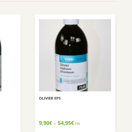
Nuxuriance
Weleda
OLIVIER EPS
Plage
9,90
€
54,95
€
–
TTC
de