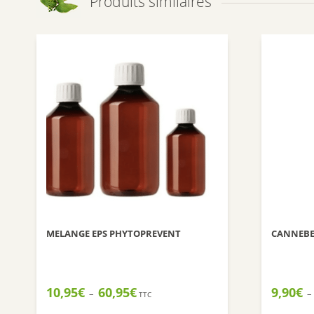
Produits similaires
MELANGE EPS PHYTOPREVENT
CANNEBE
Plage
10,95
€
60,95
€
9,90
€
–
–
TTC
de