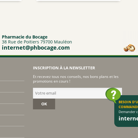
prix :
9,90€
à
54,95€
Pharmacie du Bocage
38 Rue de Poitiers 79700 Mauléon
internet@phbocage.com
INSCRIPTION À LA NEWSLETTER
Et recevez tous nos conseils, nos bons plans et les
promotions en cours !
BESOIN D'
OK
COMMAND
Demander co
inter