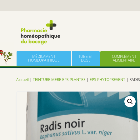
Panneau de gestion des cookies
Skip to content
MÉDICAMENT
TUBE ET
COMPLÉMENT
HOMÉOPATHIQUE
DOSE
ALIMENTAIRE
Accueil
|
TEINTURE MERE EPS PLANTES
|
EPS PHYTOPREVENT
| RADIS