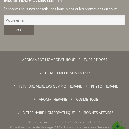
INSCRIPTION À LA NEWSLETTER
Et recevez tous nos conseils, nos bons plans et les promotions en cours !
OK
MÉDICAMENT HOMÉOPATHIQUE
TUBE ET DOSE
COMPLÉMENT ALIMENTAIRE
TEINTURE MERE EPS GEMMOTHERAPIE
PHYTOTHERAPIE
AROMATHERAPIE
COSMETIQUE
VÉTÉRINAIRE HOMÉOPATHIQUE
BONNES AFFAIRES
Dernière mise à jour le 02/08/2026 à 21:58:20
©
La Pharmacie du Bocage
2026. Tous droits réservés. Réalisation &