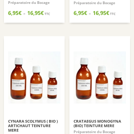
Note
Préparatoire du Bocage
Préparatoire du Bocage
5.00
sur 5
Plage
Plage
6,95
€
16,95
€
6,95
€
16,95
€
–
–
TTC
TTC
de
de
prix :
prix :
6,95€
6,95€
à
à
16,95€
16,95€
CYNARA SCOLYMUS ( BIO )
CRATAEGUS MONOGYNA
ARTICHAUT TEINTURE
(BIO) TEINTURE MERE
MERE
Préparatoire du Bocage