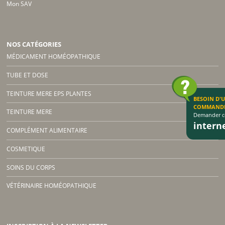
Mon SAV
NOS CATÉGORIES
MÉDICAMENT HOMÉOPATHIQUE
TUBE ET DOSE
TEINTURE MERE EPS PLANTES
BESOIN D'
COMMAND
TEINTURE MERE
Demander co
inter
COMPLÉMENT ALIMENTAIRE
COSMETIQUE
SOINS DU CORPS
VÉTÉRINAIRE HOMÉOPATHIQUE