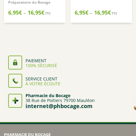
Préparatoire du Bocage
Plage
Plage
6,95
€
16,95
€
6,95
€
16,95
€
–
–
TTC
TTC
de
de
prix :
prix :
6,95€
6,95€
à
à
16,95€
16,95€
PAIEMENT
100% SÉCURISÉ
SERVICE CLIENT
À VOTRE ÉCOUTE
Pharmacie du Bocage
38 Rue de Poitiers 79700 Mauléon
internet@phbocage.com
PHARMACIE DU BOCAGE