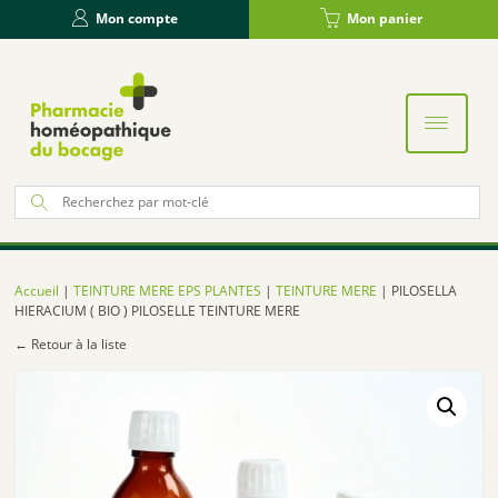
Panneau de gestion des cookies
Mon compte
Mon panier
Re
po
:
Accueil
|
TEINTURE MERE EPS PLANTES
|
TEINTURE MERE
| PILOSELLA
HIERACIUM ( BIO ) PILOSELLE TEINTURE MERE
← Retour à la liste