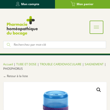
Panneau de gestion des cookies
Mon compte
Mon panier
Re
po
:
Accueil
|
TUBE ET DOSE
|
TROUBLE CARDIOVASCULAIRE
|
SAIGNEMENT
|
PHOSPHORUS
← Retour à la liste