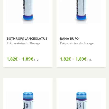
BOTHROPS LANCEOLATUS
RANA BUFO
Préparatoire du Bocage
Préparatoire du Bocage
Plage
Plage
1,82
€
1,89
€
1,82
€
1,89
€
–
–
TTC
TTC
de
de
prix :
prix :
1,82€
1,82€
à
à
1,89€
1,89€