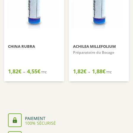
CHINA RUBRA
ACHILEA MILLEFOLIUM
Préparatoire du Bocage
Plage
Plage
1,82
€
4,55
€
1,82
€
1,88
€
–
–
TTC
TTC
de
de
prix :
prix :
1,82€
1,82€
à
à
4,55€
1,88€
PAIEMENT
100% SÉCURISÉ