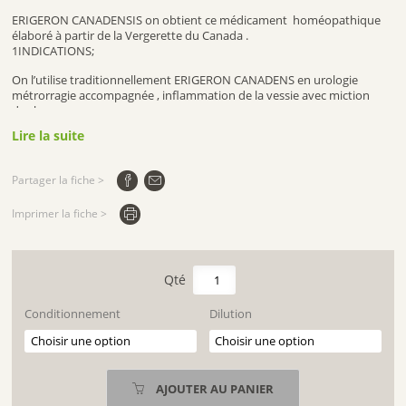
ERIGERON CANADENSIS on obtient ce médicament homéopathique
élaboré à partir de la Vergerette du Canada .
1INDICATIONS;
On l’utilise traditionnellement ERIGERON CANADENS en urologie
métrorragie accompagnée , inflammation de la vessie avec miction
douloureuse .
Lire la suite
Partager la fiche >
Imprimer la fiche >
quantité
de
ERIGERON
Conditionnement
Dilution
CANADENSIS
AJOUTER AU PANIER