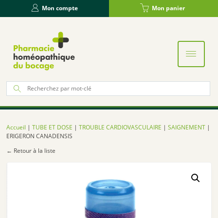
Panneau de gestion des cookies
Mon compte
Mon panier
Re
po
:
Accueil
|
TUBE ET DOSE
|
TROUBLE CARDIOVASCULAIRE
|
SAIGNEMENT
|
ERIGERON CANADENSIS
← Retour à la liste