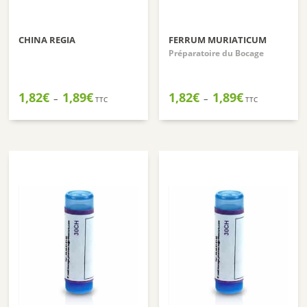
CHINA REGIA
FERRUM MURIATICUM
Préparatoire du Bocage
Plage
Plage
1,82
€
1,89
€
1,82
€
1,89
€
–
–
TTC
TTC
de
de
prix :
prix :
1,82€
1,82€
à
à
1,89€
1,89€