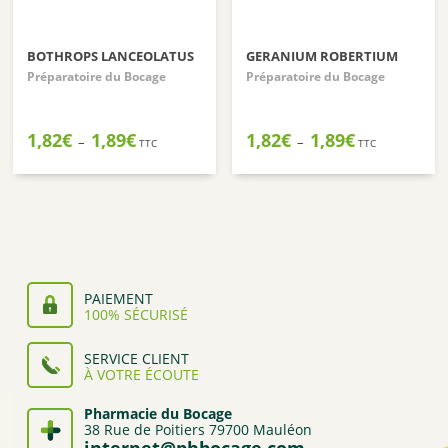
BOTHROPS LANCEOLATUS
GERANIUM ROBERTIUM
Préparatoire du Bocage
Préparatoire du Bocage
Plage
Plage
1,82
€
1,89
€
1,82
€
1,89
€
–
–
TTC
TTC
de
de
prix :
prix :
1,82€
1,82€
à
à
1,89€
1,89€
PAIEMENT
100% SÉCURISÉ
SERVICE CLIENT
À VOTRE ÉCOUTE
Pharmacie du Bocage
38 Rue de Poitiers 79700 Mauléon