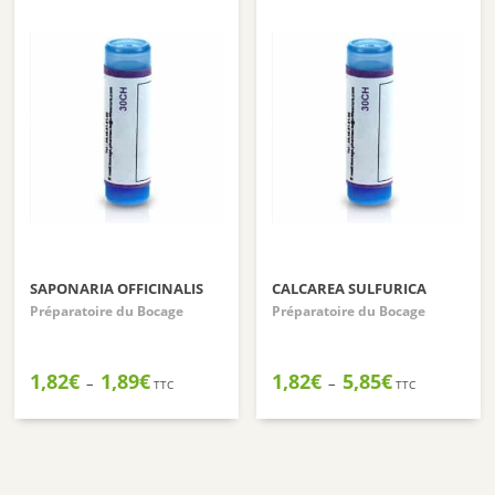
SAPONARIA OFFICINALIS
CALCAREA SULFURICA
Préparatoire du Bocage
Préparatoire du Bocage
Plage
Plage
1,82
€
1,89
€
1,82
€
5,85
€
–
–
TTC
TTC
de
de
prix :
prix :
1,82€
1,82€
à
à
1,89€
5,85€