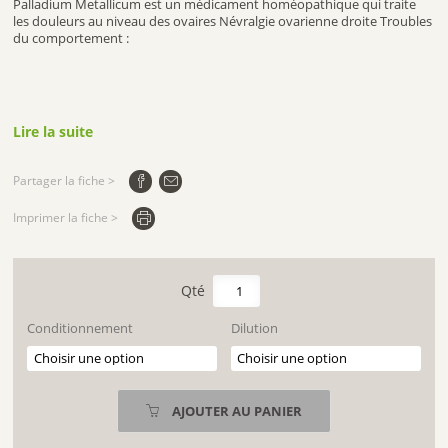
Palladium Metallicum est un médicament homéopathique qui traite
les douleurs au niveau des ovaires Névralgie ovarienne droite Troubles
du comportement :
Lire la suite
Partager la fiche >
Imprimer la fiche >
quantité
de
PALLADIUM
Conditionnement
Dilution
METALLICUM
AJOUTER AU PANIER