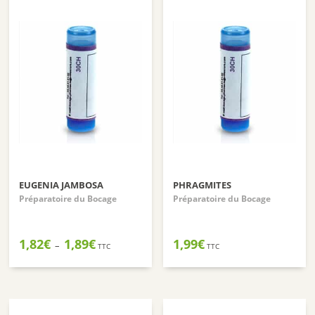
EUGENIA JAMBOSA
PHRAGMITES
Préparatoire du Bocage
Préparatoire du Bocage
Plage
1,82
€
1,89
€
1,99
€
–
TTC
TTC
de
prix :
1,82€
à
1,89€