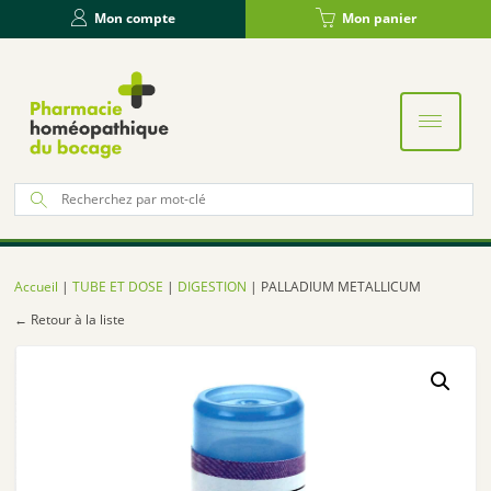
Panneau de gestion des cookies
Mon compte
Mon panier
Re
po
:
Accueil
|
TUBE ET DOSE
|
DIGESTION
| PALLADIUM METALLICUM
← Retour à la liste