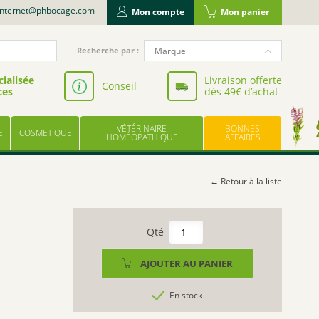
internet@phbocage.com
Mon compte
Mon panier
Recherche
Marque
Recherche par :
pour
NUTERGIA
:
ialisée
Livraison offerte
Conseil
ces
dès 49€ d’achat
VALBIOTIS
BODYGUARD
VÉTÉRINAIRE
BONNES
E
COSMETIQUE
LABORATOIRE LESCUYER
HOMÉOPATHIQUE
AFFAIRES
OWARI
EFFINOV NUTRITION
← Retour à la liste
SCHOLL
ARAGAN
quantité
de
COOPER
OSCILLOCOCCINUM
AJOUTER AU PANIER
BAYER
6
UPSA
doses
En stock
BOIRON
LES TROIS CHÊNES