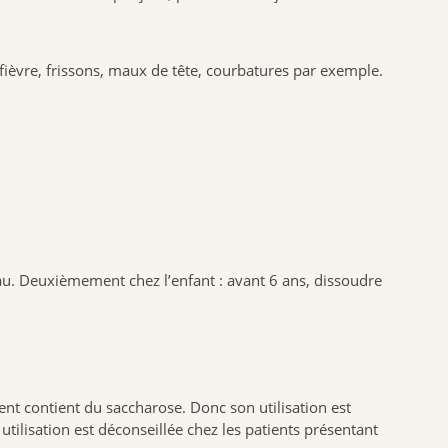
SANTE VERTE
ARKOPHARMA
ièvre, frissons, maux de tête, courbatures par exemple.
URGO
CCD
PHYTO SUD
BIOHEME
RESPIRE
MANOUKA
VALEBIO
eau. Deuxièmement chez l’enfant : avant 6 ans, dissoudre
EPITACT
PRESCRIPTION NATURE
NUTRISANTE VITAVEA
MUSC INTIME
nt contient du saccharose. Donc son utilisation est
PILEGE
tilisation est déconseillée chez les patients présentant
SANTAROME