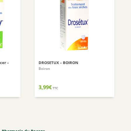
Nuxuriance
Weleda
cer –
DROSETUX – BOIRON
Boiron
3,99
€
TTC