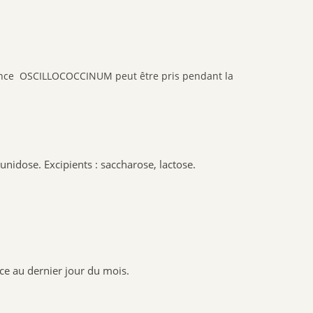
NAT & FORM
NHCO
VYNDEO
quence OSCILLOCOCCINUM peut être pris pendant la
HAUT SEGALA
PRANAROM
JOONE
ALPHANOVA
SANTIS
unidose. Excipients : saccharose, lactose.
CRUSOE
HERBALGEM
PHYTOSTANDARD
ALVADIEM
INELDEA
ce au dernier jour du mois.
JOLIESBAUMES
FRESKORYL