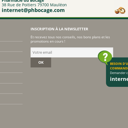
Pharmacie du Bocage
38 Rue de Poitiers 79700 Mauléon
internet@phbocage.com
INSCRIPTION À LA NEWSLETTER
Et recevez tous nos conseils, nos bons plans et les
promotions en cours !
OK
BESOIN D'
COMMAND
Demander co
inter