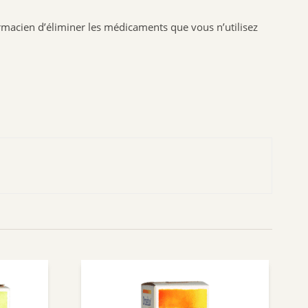
BIOFLORAL
macien d’éliminer les médicaments que vous n’utilisez
HOLLIS
PROBIOLOG
ARGILETZ
GRANIONS
HERBESAN
LABCATAL
ROYER COSMETIQUE
CENTIFOLIA
ABOCA
GILBERT
Dr.Hauschka
Boiron
Lehning
Préparatoire du Bocage