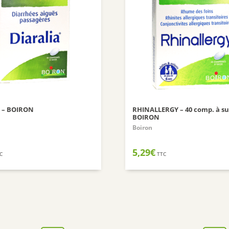
 – BOIRON
RHINALLERGY – 40 comp. à su
BOIRON
Boiron
5,29
€
C
TTC