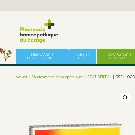
Panneau de gestion des cookies
Skip to content
MÉDICAMENT
TUBE ET
COMPLÉMENT
HOMÉOPATHIQUE
DOSE
ALIMENTAIRE
Accueil
|
Médicaments homéopathiques
|
ETAT GRIPPAL
| OSCILLOCO