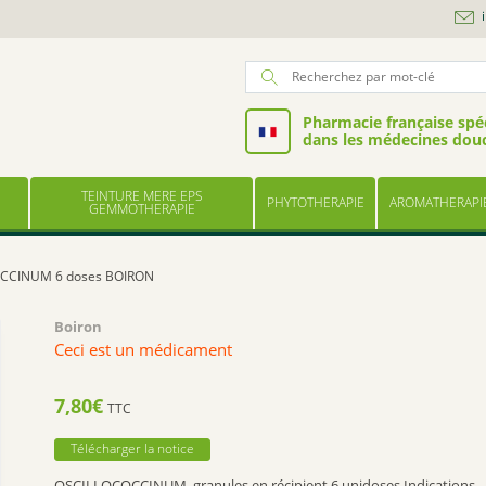
Pharmacie française spéc
dans les médecines dou
TEINTURE MERE EPS
PHYTOTHERAPIE
AROMATHERAPI
GEMMOTHERAPIE
CCINUM 6 doses BOIRON
Boiron
Ceci est un médicament
7,80
€
TTC
Télécharger la notice
OSCILLOCOCCINUM, granules en récipient 6 unidoses.Indications