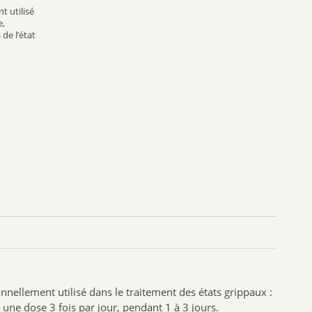
ROTTAPHARM
 utilisé
e,
RICHELET
de l’état
NUUDE
SUPERDIET
PIERRE FABRE MÉDICAMENT
ORAL B
GESTARELLE
DENSMORE
IBSA GENEVRIER
LLR-G5
THEA PHARMA
BIOLANE
HUMER
NAT & FORM
llement utilisé dans le traitement des états grippaux :
ALVITYL
une dose 3 fois par jour, pendant 1 à 3 jours.