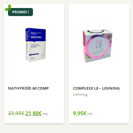
9,95€.
8,90€.
PROMO !
NATHYROÏD 60 COMP
COMPLEXE L8 – LEHNING
Lehning
Le
Le
23,95
€
21,80
€
9,95
€
TTC
TTC
prix
prix
initial
actuel
était :
est :