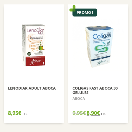
PROMO !
LENODIAR ADULT ABOCA
COLIGAS FAST ABOCA 30
GELULES
ABOCA
Le
Le
8,95
€
9,95
€
8,90
€
TTC
TTC
prix
prix
initial
actuel
était :
est :