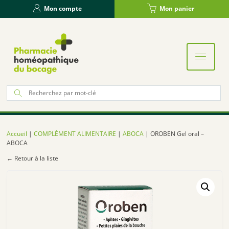
Panneau de gestion des cookies
Mon compte
Mon panier
Re
po
:
Accueil
|
COMPLÉMENT ALIMENTAIRE
|
ABOCA
| OROBEN Gel oral –
ABOCA
← Retour à la liste