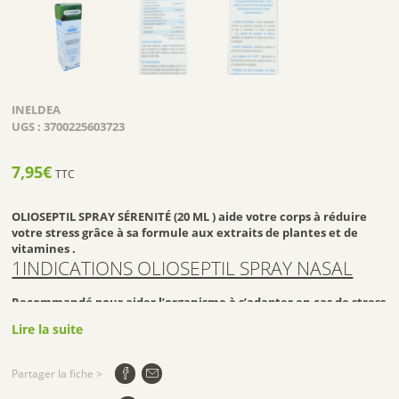
INELDEA
UGS :
3700225603723
7,95
€
TTC
OLIOSEPTIL SPRAY SÉRENITÉ (20 ML ) aide votre corps à réduire
votre stress grâce à sa formule aux extraits de plantes et de
vitamines .
1INDICATIONS OLIOSEPTIL SPRAY NASAL
Recommandé pour aider l’organisme à s’adapter en cas de stress
émotionnel passager et/ou fatigue nerveuse, le Spray Sérénité
Lire la suite
Olioseptil® a été élaboré à partir d’actifs spécialement
sélectionnés pour leurs actions complémentaires :
Partager la fiche >
L’extrait de Rhodiola*, plante adaptogène, favorise la
résistance physique et mentale et aide à surmonter le stress