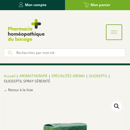
Panneau de gestion des cookies
Mon compte
Mon panier
Re
po
:
Accueil
|
AROMATHERAPIE
|
SPÉCIALITÉS AROMA
|
OLIOSEPTIL
|
OLIOSEPTIL SPRAY SÉRENITÉ
← Retour à la liste