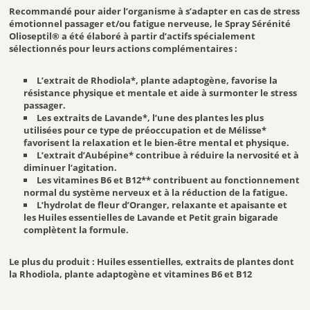
Recommandé pour aider l’organisme à s’adapter en cas de stress
Sans gluten – Sans allergène – Sans ingrédient d’origine animale
émotionnel passager et/ou fatigue nerveuse, le Spray Sérénité
Olioseptil® a été élaboré à partir d’actifs spécialement
3.PRISE DE OLIOSEPTIL SPRAY NASAL:
sélectionnés pour leurs actions complémentaires :
Agiter avant utilisation. Jusqu’à 4 pulvérisations par jour, directement
L’extrait de Rhodiola*, plante adaptogène, favorise la
sur la langue, en une ou plusieurs prises, à répartir tout au long de la
résistance physique et mentale et aide à surmonter le stress
journée quand le besoin s’en fait sentir.
passager.
4 .Recommandations :
Les extraits de Lavande*, l’une des plantes les plus
utilisées pour ce type de préoccupation et de Mélisse*
favorisent la relaxation et le bien-être mental et physique.
Recommandations :
A conserver hors de la portée des enfants, à
L’extrait d’Aubépine* contribue à réduire la nervosité et à
l’abri de la chaleur et de l’humidité. Déconseillé aux enfants et aux
diminuer l’agitation.
femmes enceintes ou allaitantes. Déconseillé en cas de traitement anti-
Les vitamines B6 et B12** contribuent au fonctionnement
hypertenseur. Demander conseil à un professionnel de santé en cas
normal du système nerveux et à la réduction de la fatigue.
d’hypotension artérielle ou de migraines. A consommer dans le cadre
d’une alimentation variée et équilibrée, et d’un mode de vie sain. Il est
L’hydrolat de fleur d’Oranger, relaxante et apaisante et
recommandé de ne pas dépasser le dosage conseillé. A consommer de
les Huiles essentielles de Lavande et Petit grain bigarade
préférence avant fin : voir sous l’étui.
complètent la formule.
De même n’utilisez pas ce produit après la date de péremption
Le plus du produit :
Huiles essentielles, extraits de plantes dont
indiquée sur l’étiquette et l’emballage extérieur. La date de péremption
la Rhodiola, plante adaptogène et vitamines B6 et B12
fait référence au dernier jour de ce mois. Nous recommandons donc
d’utiliser le médicament au maximum 1 an après ouverture.
Pour d’autres conseils d’utilisation, demandez conseil à votre