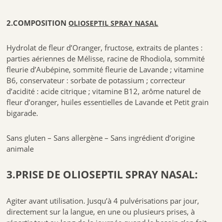
pharmacien.
2.COMPOSITION
OLIOSEPTIL SPRAY NASAL
Flacon spray de 20 ml
Marque :
Ineldea
Hydrolat de fleur d’Oranger, fructose, extraits de plantes :
Réf :3700225603723
parties aériennes de Mélisse, racine de Rhodiola, sommité
fleurie d’Aubépine, sommité fleurie de Lavande ; vitamine
B6, conservateur : sorbate de potassium ; correcteur
d’acidité : acide citrique ; vitamine B12, arôme naturel de
fleur d’oranger, huiles essentielles de Lavande et Petit grain
bigarade.
Sans gluten – Sans allergène – Sans ingrédient d’origine
animale
3.PRISE DE OLIOSEPTIL SPRAY NASAL:
Agiter avant utilisation. Jusqu’à 4 pulvérisations par jour,
directement sur la langue, en une ou plusieurs prises, à