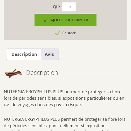
quantité
de
NUTERGIA
AJOUTER AU PANIER
ERGYPHILUS
PLUS
En stock
(
30
gélules)
Description
Avis
Description
NUTERGIA ERGYPHILUS PLUS permert de proteger sa flore
lors de périodes sensibles, si expositions particulières ou en
cas de voyages dans des pays à risque.
NUTERGIA ERGYPHILUS PLUS permert de proteger sa flore
lors
de
périodes sensibles
, ponctuellement si
expositions