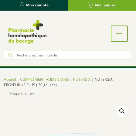
Panneau de gestion des cookies
Mon compte
Mon panier
Re
po
:
Accueil
|
COMPLÉMENT ALIMENTAIRE
|
NUTERGIA
| NUTERGIA
ERGYPHILUS PLUS ( 30 gélules)
← Retour à la liste