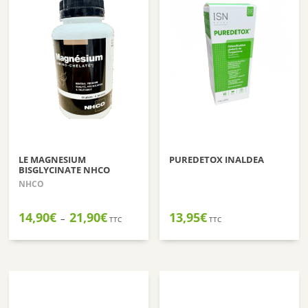
LE MAGNESIUM
PUREDETOX INALDEA
BISGLYCINATE NHCO
NHCO
Plage
14,90
€
21,90
€
13,95
€
–
TTC
TTC
de
prix :
14,90€
à
21,90€