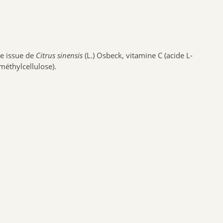
BIOFLORAL
HOLLIS
PROBIOLOG
ine issue de
Citrus sinensis
(L.) Osbeck, vitamine C (acide L-
ARGILETZ
méthylcellulose).
GRANIONS
HERBESAN
LABCATAL
ROYER COSMETIQUE
CENTIFOLIA
ABOCA
GILBERT
Dr.Hauschka
Boiron
Lehning
Préparatoire du Bocage