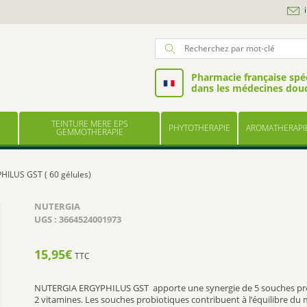
Pharmacie française spéc
dans les médecines dou
TEINTURE MERE EPS
PHYTOTHERAPIE
AROMATHERAPI
GEMMOTHERAPIE
ILUS GST ( 60 gélules)
NUTERGIA
UGS :
3664524001973
15,95
€
TTC
NUTERGIA ERGYPHILUS GST apporte une synergie de 5 souches pro
2 vitamines. Les souches probiotiques contribuent à l’équilibre du 