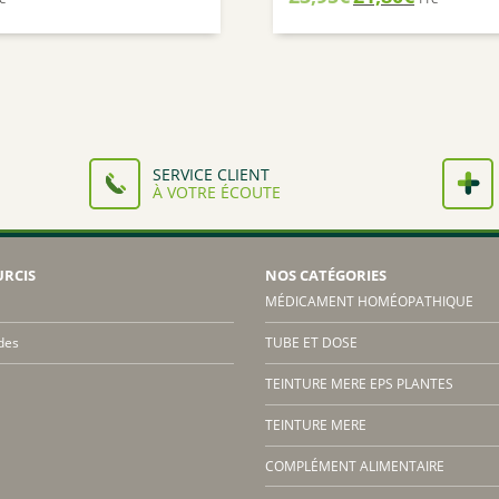
prix
prix
initial
actuel
était :
est :
23,95€.
21,80€.
SERVICE CLIENT
À VOTRE ÉCOUTE
URCIS
NOS CATÉGORIES
MÉDICAMENT HOMÉOPATHIQUE
des
TUBE ET DOSE
TEINTURE MERE EPS PLANTES
TEINTURE MERE
COMPLÉMENT ALIMENTAIRE