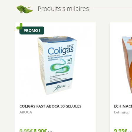
Produits similaires
PROMO !
COLIGAS FAST ABOCA 30 GELULES
ECHINACÉ
ABOCA
Lehning
Le
Le
9,95
€
8,90
€
9,95
€
TTC
TT