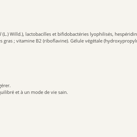
al
(L.) Willd.), lactobacilles et bifidobactéries lyophilisés, hespérid
 gras ; vitamine B2 (riboflavine). Gélule végétale (hydroxypropyl
gérer.
uilibré et à un mode de vie sain.