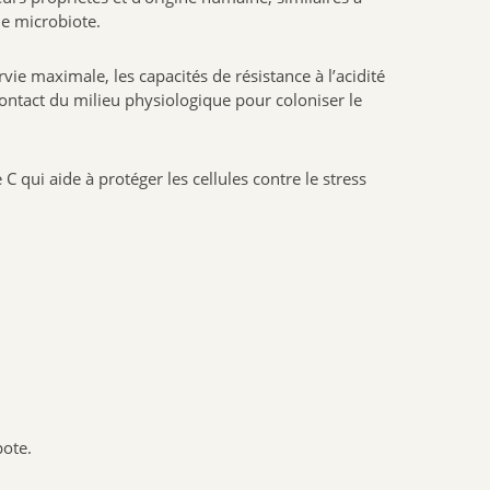
le microbiote.
NAT & FORM
NHCO
rvie maximale, les capacités de résistance à l’acidité
VYNDEO
ontact du milieu physiologique pour coloniser le
HAUT SEGALA
PRANAROM
qui aide à protéger les cellules contre le stress
JOONE
ALPHANOVA
SANTIS
CRUSOE
HERBALGEM
PHYTOSTANDARD
ALVADIEM
INELDEA
pote.
JOLIESBAUMES
FRESKORYL