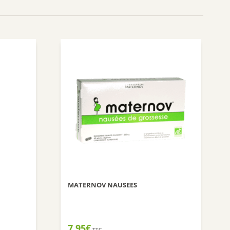
Nuxuriance
Weleda
MATERNOV NAUSEES
7,95
€
TTC