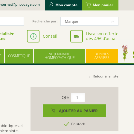
internet@phbocage.com
Mon compte
Mon panier
Recherche
Marque
Recherche par :
pour
NUTERGIA
:
ialisée
Livraison offerte
Conseil
ces
dès 49€ d’achat
VALBIOTIS
BODYGUARD
VÉTÉRINAIRE
BONNES
E
COSMETIQUE
LABORATOIRE LESCUYER
HOMÉOPATHIQUE
AFFAIRES
OWARI
EFFINOV NUTRITION
← Retour à la liste
SCHOLL
ARAGAN
quantité
de
COOPER
NUTERGIA
AJOUTER AU PANIER
BAYER
ERGYPHILUS
UPSA
GST
En stock
biotiques et
(
LES TROIS CHÊNES
microbiote.