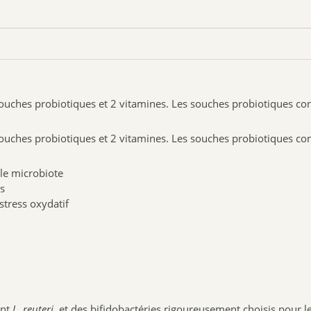
es probiotiques et 2 vitamines. Les souches probiotiques contr
es probiotiques et 2 vitamines. Les souches probiotiques contr
 le microbiote
s
stress oxydatif
ont
L. reuteri
, et des bifidobactéries rigoureusement choisis pour l