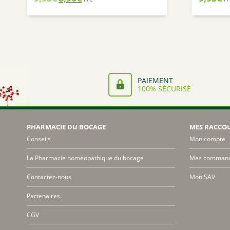
prix
prix
initial
actuel
était :
est :
9,95€.
8,90€.
PAIEMENT
100% SÉCURISÉ
PHARMACIE DU BOCAGE
MES RACCO
Conseils
Mon compte
La Pharmacie homéopathique du bocage
Mes comman
Contactez-nous
Mon SAV
Partenaires
CGV