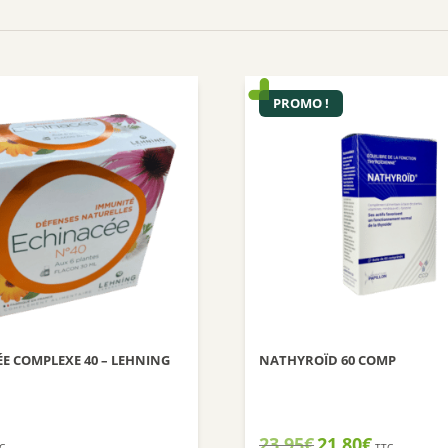
PROMO !
E COMPLEXE 40 – LEHNING
NATHYROÏD 60 COMP
Le
Le
23,95
€
21,80
€
C
TTC