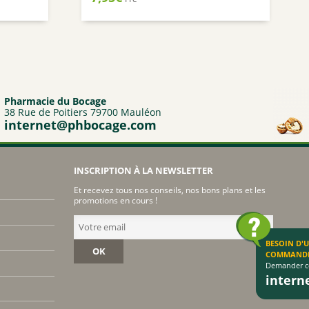
Pharmacie du Bocage
38 Rue de Poitiers 79700 Mauléon
internet@phbocage.com
INSCRIPTION À LA NEWSLETTER
Et recevez tous nos conseils, nos bons plans et les
promotions en cours !
BESOIN D'
OK
COMMAND
Demander co
inter