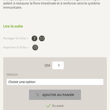
aident à restaurer la flore intestinale et à renforcer ainsi le système
immunitaire.
Lire la suite
Partager la fiche >
Imprimer la fiche >
quantité
de
NOYER
Dilution
MACÉRAT
GLYCÉRINÉ
BIO
AJOUTER AU PANIER
En stock