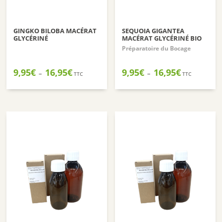
GINGKO BILOBA MACÉRAT
SEQUOIA GIGANTEA
GLYCÉRINÉ
MACÉRAT GLYCÉRINÉ BIO
Préparatoire du Bocage
Plage
Plage
9,95
€
16,95
€
9,95
€
16,95
€
–
–
TTC
TTC
de
de
prix :
prix :
9,95€
9,95€
à
à
16,95€
16,95€