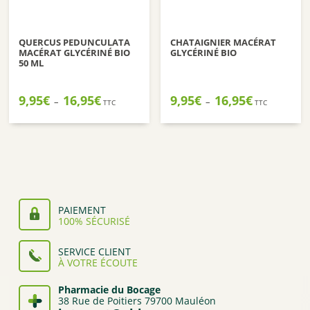
QUERCUS PEDUNCULATA
CHATAIGNIER MACÉRAT
MACÉRAT GLYCÉRINÉ BIO
GLYCÉRINÉ BIO
50 ML
Plage
Plage
9,95
€
16,95
€
9,95
€
16,95
€
–
–
TTC
TTC
de
de
prix :
prix :
9,95€
9,95€
à
à
16,95€
16,95€
PAIEMENT
100% SÉCURISÉ
SERVICE CLIENT
À VOTRE ÉCOUTE
Pharmacie du Bocage
38 Rue de Poitiers 79700 Mauléon