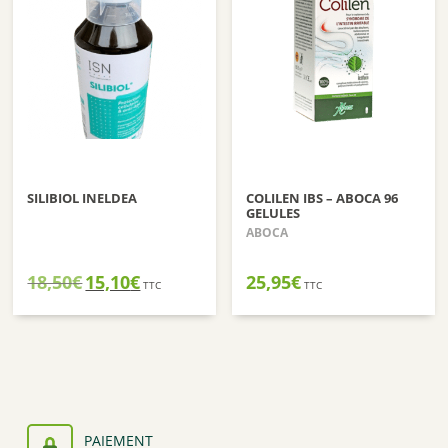
SILIBIOL INELDEA
COLILEN IBS – ABOCA 96
GELULES
ABOCA
Le
Le
18,50
€
15,10
€
25,95
€
TTC
TTC
prix
prix
initial
actuel
était :
est :
18,50€.
15,10€.
PAIEMENT