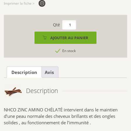
Imprimer la fiche >
quantité
de
NHCO
AJOUTER AU PANIER
ZINC
AMINO
En stock
CHÉLATÉ
(84
gèlules)
Description
Avis
Description
NHCO ZINC AMINO CHÉLATÉ intervient dans le maintien
d’une peau normale des cheveux brillants et des ongles
solides , au fonctionnement de l’immunité .