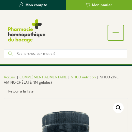
Panneau de gestion des cookies
Mon compte
Mon panier
Re
po
:
Accueil
|
COMPLÉMENT ALIMENTAIRE
|
NHCO nutrition
| NHCO ZINC
AMINO CHÉLATÉ (84 gèlules)
← Retour à la liste