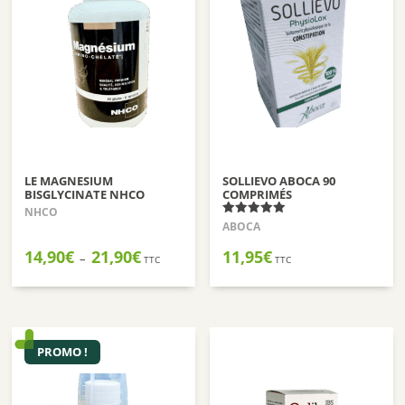
LE MAGNESIUM
SOLLIEVO ABOCA 90
BISGLYCINATE NHCO
COMPRIMÉS
NHCO
Note
ABOCA
5.00
sur 5
Plage
14,90
€
21,90
€
11,95
€
–
TTC
TTC
de
prix :
14,90€
à
21,90€
PROMO !