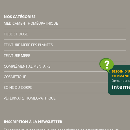
NOS CATÉGORIES
MÉDICAMENT HOMÉOPATHIQUE
TUBE ET DOSE
TEINTURE MERE EPS PLANTES
TEINTURE MERE
COMPLÉMENT ALIMENTAIRE
BESOIN D'
COMMAND
COSMETIQUE
Demander co
inter
SOINS DU CORPS
VÉTÉRINAIRE HOMÉOPATHIQUE
INSCRIPTION À LA NEWSLETTER
Et recevez tous nos conseils, nos bons plans et les promotions en cours !