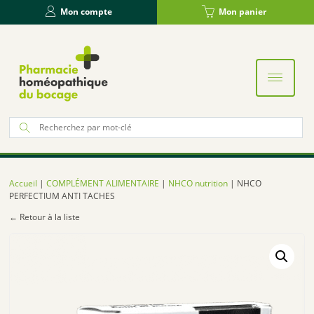
Panneau de gestion des cookies
Mon compte
Mon panier
Re
po
:
Accueil
|
COMPLÉMENT ALIMENTAIRE
|
NHCO nutrition
| NHCO
PERFECTIUM ANTI TACHES
← Retour à la liste