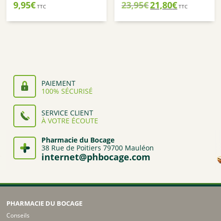
Le
Le
9,95
€
23,95
€
21,80
€
TTC
TTC
prix
prix
initial
actuel
était :
est :
23,95€.
21,80€.
PAIEMENT
100% SÉCURISÉ
SERVICE CLIENT
À VOTRE ÉCOUTE
Pharmacie du Bocage
38 Rue de Poitiers 79700 Mauléon
internet@phbocage.com
PHARMACIE DU BOCAGE
Conseils