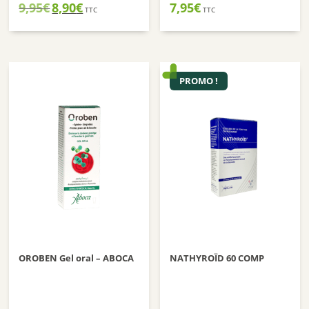
Le
Le
9,95
€
8,90
€
7,95
€
TTC
TTC
prix
prix
initial
actuel
était :
est :
9,95€.
8,90€.
PROMO !
OROBEN Gel oral – ABOCA
NATHYROÏD 60 COMP