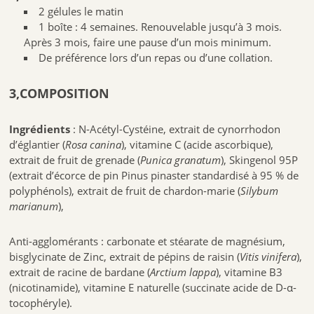
2 gélules le matin
1 boîte : 4 semaines. Renouvelable jusqu’à 3 mois.
Après 3 mois, faire une pause d’un mois minimum.
De préférence lors d’un repas ou d’une collation.
3,COMPOSITION
Ingrédients
: N-Acétyl-Cystéine, extrait de cynorrhodon
d’églantier (
Rosa canina
), vitamine C (acide ascorbique),
extrait de fruit de grenade (
Punica granatum
), Skingenol 95P
(extrait d’écorce de pin Pinus pinaster standardisé à 95 % de
polyphénols), extrait de fruit de chardon-marie (
Silybum
marianum
),
Anti-agglomérants : carbonate et stéarate de magnésium,
bisglycinate de Zinc, extrait de pépins de raisin (
Vitis vinifera
),
extrait de racine de bardane (
Arctium lappa
), vitamine B3
(nicotinamide), vitamine E naturelle (succinate acide de D-α-
tocophéryle).