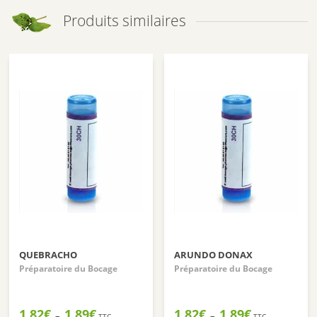
Produits similaires
QUEBRACHO
ARUNDO DONAX
Préparatoire du Bocage
Préparatoire du Bocage
Plage
Plage
1,82
€
1,89
€
1,82
€
1,89
€
–
–
TTC
TTC