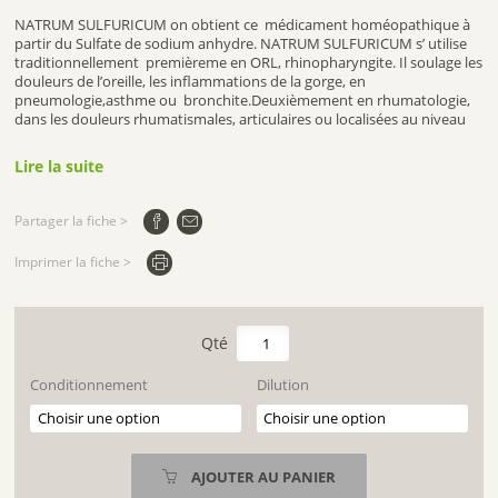
NATRUM SULFURICUM on obtient ce médicament homéopathique à
partir du Sulfate de sodium anhydre. NATRUM SULFURICUM s’ utilise
traditionnellement premièreme en ORL, rhinopharyngite. Il soulage les
douleurs de l’oreille, les inflammations de la gorge, en
pneumologie,asthme ou bronchite.Deuxièmement en rhumatologie,
dans les douleurs rhumatismales, articulaires ou localisées au niveau
des cartilages articulaires.
Troixièmement en dermatologie, mycoses, la teigne, le pied d’athlète,
Lire la suite
des cas d’eczéma ou en présence des verrues, dyshidrose
(transpiration) palmaire ou plantaire.Quatrièmement en neurologie
,dans les traumatismes crâniens associés à une perte de connaissance
Partager la fiche >
ou à des cas de céphalée.
Imprimer la fiche >
quantité
de
NATRUM
Conditionnement
Dilution
SULFURICUM
AJOUTER AU PANIER