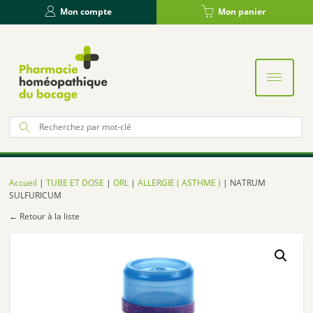
Panneau de gestion des cookies
Mon compte
Mon panier
Re
po
:
Accueil
|
TUBE ET DOSE
|
ORL
|
ALLERGIE ( ASTHME )
| NATRUM
SULFURICUM
← Retour à la liste