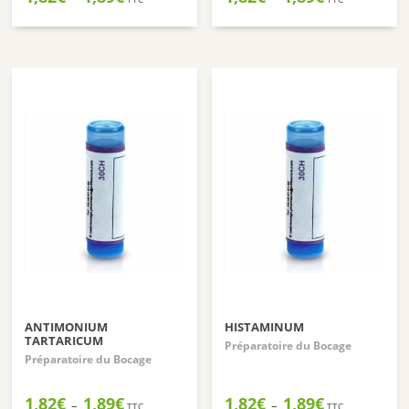
de
de
prix :
prix :
1,82€
1,82€
à
à
1,89€
1,89€
ANTIMONIUM
HISTAMINUM
TARTARICUM
Préparatoire du Bocage
Préparatoire du Bocage
Plage
Plage
1,82
€
1,89
€
1,82
€
1,89
€
–
–
TTC
TTC