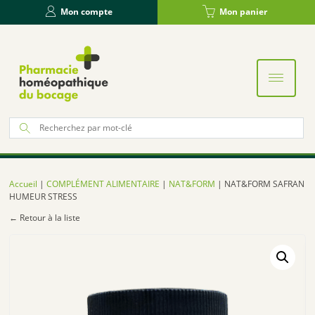
Panneau de gestion des cookies
Mon compte
Mon panier
Re
po
:
Accueil
|
COMPLÉMENT ALIMENTAIRE
|
NAT&FORM
| NAT&FORM SAFRAN
HUMEUR STRESS
← Retour à la liste