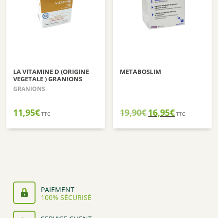
LA VITAMINE D (ORIGINE
METABOSLIM
VEGETALE ) GRANIONS
GRANIONS
Le
Le
11,95
€
19,90
€
16,95
€
TTC
TTC
prix
prix
initial
actuel
était :
est :
19,90€.
16,95€.
PAIEMENT
100% SÉCURISÉ