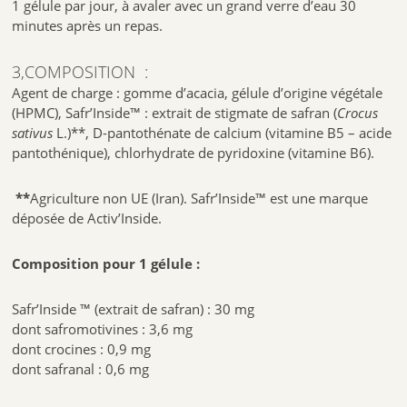
1 gélule par jour, à avaler avec un grand verre d’eau 30
minutes après un repas.
3,COMPOSITION :
Agent de charge : gomme d’acacia, gélule d’origine végétale
(HPMC), Safr’Inside™ : extrait de stigmate de safran (
Crocus
sativus
L.)**, D-pantothénate de calcium (vitamine B5 – acide
pantothénique), chlorhydrate de pyridoxine (vitamine B6).
**
Agriculture non UE (Iran). Safr’Inside™ est une marque
déposée de Activ’Inside.
Composition pour 1 gélule :
Safr’Inside ™ (extrait de safran) : 30 mg
dont safromotivines : 3,6 mg
dont crocines : 0,9 mg
dont safranal : 0,6 mg