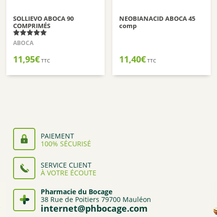
SOLLIEVO ABOCA 90
NEOBIANACID ABOCA 45
COMPRIMÉS
comp
Note
ABOCA
5.00
sur 5
11,95
€
11,40
€
TTC
TTC
PAIEMENT
100% SÉCURISÉ
SERVICE CLIENT
À VOTRE ÉCOUTE
Pharmacie du Bocage
38 Rue de Poitiers 79700 Mauléon
internet@phbocage.com