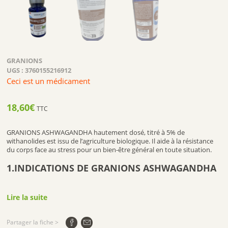
GRANIONS
UGS :
3760155216912
Ceci est un médicament
18,60
€
TTC
GRANIONS ASHWAGANDHA hautement dosé, titré à 5% de
withanolides est issu de l’agriculture biologique. Il aide à la résistance
du corps face au stress pour un bien-être général en toute situation.
1.INDICATIONS DE GRANIONS ASHWAGANDHA
Lire la suite
GRANIONS ASHWAGANDHA , hautement titré en withanolides,
l’ashwagandha est reconnu pour ses multiples effets. Des études ont
démontré son activité sur la fertilité, la mémoire, les performances
Partager la fiche >