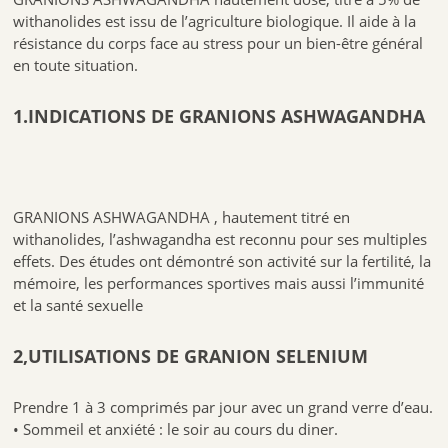
withanolides est issu de l’agriculture biologique. Il aide à la
résistance du corps face au stress pour un bien-être général
en toute situation.
Ne pas dépasser les doses conseillées. Enfin les compléments
alimentaires ne constituent pas une substitution à une alimentation
variée et équilibrée . Il s’utilise dans le cadre d’un style de vie sain. Enfin
1.INDICATIONS DE GRANIONS ASHWAGANDHA
le produit se conserve hors de portée des enfants. L’emploi est
déconseillé aux enfants de moins de 12 ans.
Conservation :
GRANIONS ASHWAGANDHA , hautement titré en
A conserver à l’abri de la chaleur et de l’humidité.
withanolides, l’ashwagandha est reconnu pour ses multiples
Bien refermer après ouverture.
effets. Des études ont démontré son activité sur la fertilité, la
mémoire, les performances sportives mais aussi l’immunité
A consommer de préférence avant la date indiquée sur l’emballage.
et la santé sexuelle
FABRICANT:EQUILIBRE ATTITUDE
2,UTILISATIONS
DE
GRANION SELENIUM
1198 Avenue Maurice Donat
06250 MOUGINS
Prendre 1 à 3 comprimés par jour avec un grand verre d’eau.
Le Laboratoire pharmaceutique des Granions s’inscrit dans une
• Sommeil et anxiété : le soir au cours du diner.
démarche de haute qualité et de sécurité : maîtrise des matières
premières, contrôle de la qualité, dosages conformes aux législations