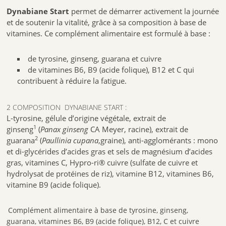
Dynabiane Start
permet de démarrer activement la journée
Premièrement, n’utilisez pas ce produit après la date de péremption
et de soutenir la vitalité, grâce à sa composition à base de
indiquée sur l’étiquette et l’emballage extérieur. La date de péremption
fait référence au dernier jour de ce mois.
vitamines. Ce complément alimentaire est formulé à base :
Deuxièmement, tenir le flacon soigneusement fermé.Pas de
précautions particulières de conservation et n’utilisez pas ce
de tyrosine, ginseng, guarana et cuivre
médicament si vous remarquez des signes visibles de détérioration.
de vitamines B6, B9 (acide folique), B12 et C qui
contribuent à réduire la fatigue.
Troisièmement, ne jetez aucun médicament au tout-à-l’égout ou avec
les ordures ménagères. Ainsi votre pharmacien peut éliminer les
médicaments que vous n’utilisez plus. Ainsi les mesures contribueront
2 COMPOSITION DYNABIANE START :
à protéger l’environnement
L-tyrosine, gélule d’origine végétale, extrait de
Conservation : dans un endroit frais et sec, à l’abri de la chaleur, de
1
ginseng
(
Panax ginseng
CA Meyer, racine), extrait de
l’humidité et de la lumière dans son emballage d’origine fermé.
2
guarana
(
Paullinia cupana
,graine), anti-agglomérants : mono
Ce complément alimentaire ne peut se substituer à une alimentation
et di-glycérides d’acides gras et sels de magnésium d’acides
variée, équilibrée et à un mode de vie sain.
gras, vitamines C, Hypro-ri® cuivre (sulfate de cuivre et
hydrolysat de protéines de riz), vitamine B12, vitamines B6,
PILEJE
7 rue des 2 provinces
vitamine B9 (acide folique).
49270 SAINT LAURENT DES AUTELS
FRANCE
3701145601301
Complément alimentaire à base de tyrosine, ginseng,
guarana, vitamines B6, B9 (acide folique), B12, C et cuivre