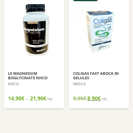
LE MAGNESIUM
COLIGAS FAST ABOCA 30
BISGLYCINATE NHCO
GELULES
NHCO
ABOCA
Plage
Le
Le
14,90
€
21,90
€
9,95
€
8,90
€
–
TTC
TTC
de
prix
prix
prix :
initial
actuel
14,90€
était :
est :
à
9,95€.
8,90€.
21,90€