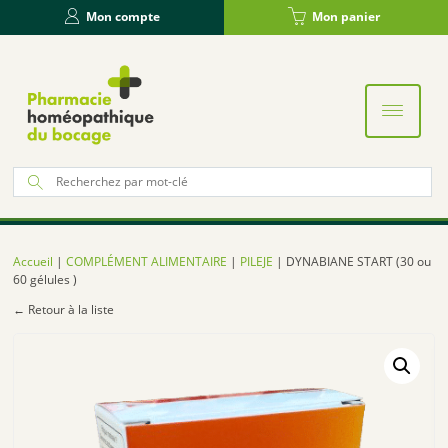
Panneau de gestion des cookies
Mon compte
Mon panier
Re
po
:
Accueil
|
COMPLÉMENT ALIMENTAIRE
|
PILEJE
| DYNABIANE START (30 ou
60 gélules )
← Retour à la liste