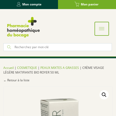
Panneau de gestion des cookies
Mon compte
Mon panier
Re
po
:
Accueil
|
COSMETIQUE
|
PEAUX MIXTES A GRASSES
| CRÈME VISAGE
LÉGÈRE MATIFIANTE BIO ROYER 50 ML
← Retour à la liste