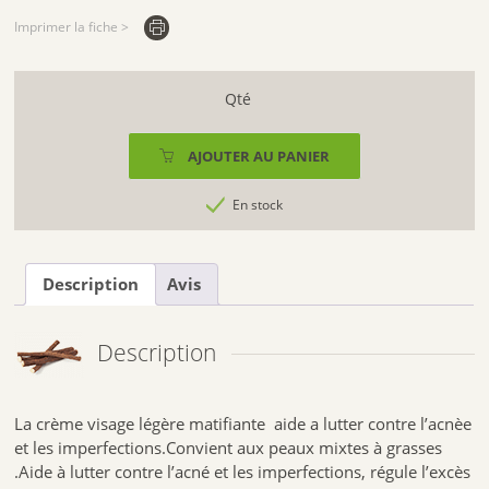
Imprimer la fiche >
quantité
de
CRÈME
AJOUTER AU PANIER
VISAGE
LÉGÈRE
En stock
MATIFIANTE
BIO
ROYER
Description
Avis
50
ML
Description
La crème visage légère matifiante aide a lutter contre l’acnèe
et les imperfections.Convient aux peaux mixtes à grasses
.Aide à lutter contre l’acné et les imperfections, régule l’excès