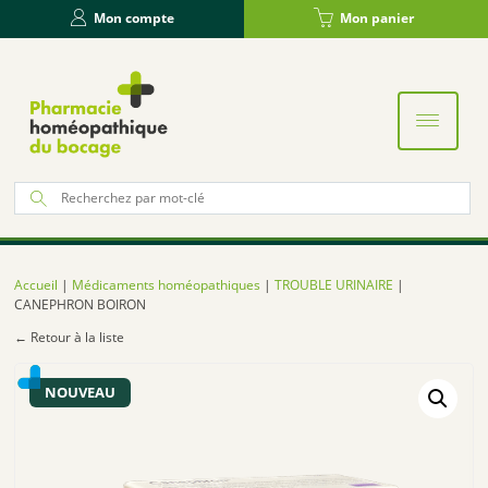
Panneau de gestion des cookies
Mon compte
Mon panier
Re
po
:
Accueil
|
Médicaments homéopathiques
|
TROUBLE URINAIRE
|
CANEPHRON BOIRON
← Retour à la liste
NOUVEAU