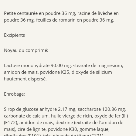
Petite centaurée en poudre 36 mg, racine de livèche en
poudre 36 mg, feuilles de romarin en poudre 36 mg.
Excipients
Noyau du comprimé:
Lactose monohydraté 90.00 mg, stéarate de magnésium,
amidon de maïs, povidone K25, dioxyde de silicium
hautement dispersé.
Enrobage:
Sirop de glucose anhydre 2.17 mg, saccharose 120.86 mg,
carbonate de calcium, huile vierge de ricin, oxyde de fer (III)
(E172), amidon de maïs, dextrine (extraite de l’amidon de
maïs), cire de lignite, povidone K30, gomme laque,
riboflavine (E101), talc, dioxyde de titane (E171).