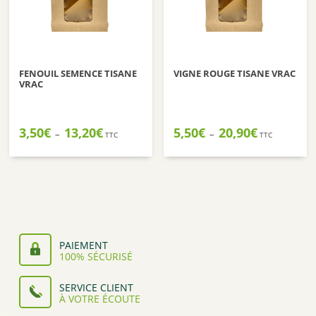
FENOUIL SEMENCE TISANE
VIGNE ROUGE TISANE VRAC
VRAC
Plage
Plage
3,50
€
13,20
€
5,50
€
20,90
€
–
–
TTC
TTC
de
de
prix :
prix :
3,50€
5,50€
à
à
13,20€
20,90€
PAIEMENT
100% SÉCURISÉ
SERVICE CLIENT
À VOTRE ÉCOUTE