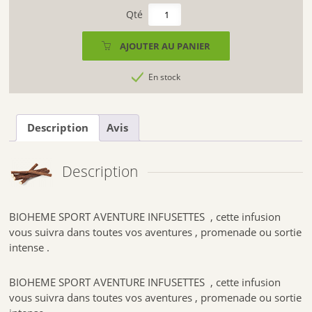
quantité
de
BIOHEME
AJOUTER AU PANIER
SPORT
AVENTURE
En stock
INFUSETTES
Description
Avis
Description
BIOHEME SPORT AVENTURE INFUSETTES , cette infusion
vous suivra dans toutes vos aventures , promenade ou sortie
intense .
BIOHEME SPORT AVENTURE INFUSETTES , cette infusion
vous suivra dans toutes vos aventures , promenade ou sortie