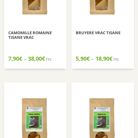
CAMOMILLE ROMAINE
BRUYERE VRAC TISANE
TISANE VRAC
Plage
Plage
7,90
€
38,00
€
5,90
€
18,90
€
–
–
TTC
TTC
de
de
prix :
prix :
7,90€
5,90€
à
à
38,00€
18,90€