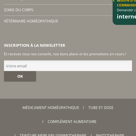
BESOIN D'
COMMAND
SOINS DU CORPS
Demander co
inter
VÉTÉRINAIRE HOMÉOPATHIQUE
INSCRIPTION À LA NEWSLETTER
Et recevez tous nos conseils, nos bons plans et les promotions en cours !
OK
MÉDICAMENT HOMÉOPATHIQUE
TUBE ET DOSE
COMPLÉMENT ALIMENTAIRE
TEINTURE MERE EPS GEMMOTHERAPIE
PHYTOTHERAPIE