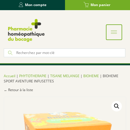
Panneau de gestion des cookies
Mon compte
Mon panier
Re
po
:
Accueil
|
PHYTOTHERAPIE
|
TISANE MELANGE
|
BIOHEME
| BIOHEME
SPORT AVENTURE INFUSETTES
← Retour à la liste