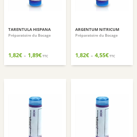
TARENTULA HISPANA
ARGENTUM NITRICUM
Préparatoire du Bocage
Préparatoire du Bocage
Plage
Plage
1,82
€
1,89
€
1,82
€
4,55
€
–
–
TTC
TTC
de
de
prix :
prix :
1,82€
1,82€
à
à
1,89€
4,55€