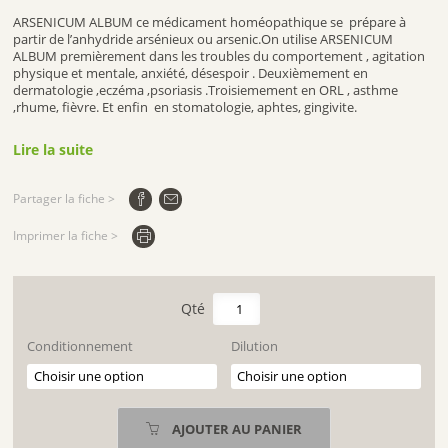
ARSENICUM ALBUM ce médicament homéopathique se prépare à
partir de l’anhydride arsénieux ou arsenic.On utilise ARSENICUM
ALBUM premièrement dans les troubles du comportement , agitation
physique et mentale, anxiété, désespoir . Deuxièmement en
dermatologie ,eczéma ,psoriasis .Troisiemement en ORL , asthme
,rhume, fièvre. Et enfin en stomatologie, aphtes, gingivite.
Lire la suite
Partager la fiche >
Imprimer la fiche >
quantité
de
ARSENICUM
Conditionnement
Dilution
ALBUM
AJOUTER AU PANIER