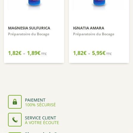
MAGNESIA SULFURICA
IGNATIA AMARA
Préparatoire du Bocage
Préparatoire du Bocage
Plage
Plage
1,82
€
1,89
€
1,82
€
5,95
€
–
–
TTC
TTC
de
de
prix :
prix :
1,82€
1,82€
à
à
1,89€
5,95€
PAIEMENT
100% SÉCURISÉ
SERVICE CLIENT
À VOTRE ÉCOUTE