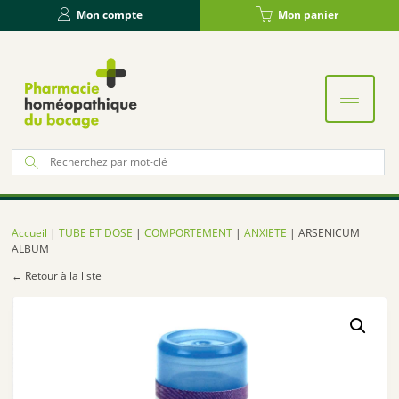
Panneau de gestion des cookies
Mon compte
Mon panier
Re
po
:
Accueil
|
TUBE ET DOSE
|
COMPORTEMENT
|
ANXIETE
| ARSENICUM
ALBUM
← Retour à la liste