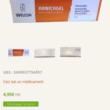
UGS :
3400937754057
Ceci est un médicament
4,95
€
TTC
Télécharger la notice