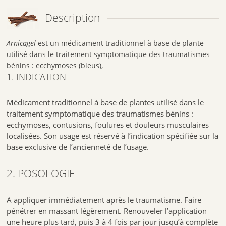
Eau purifiée, glycérol, éthanol à 96% V/V, gomme xanthane, huile
Description
essentielle de lavande, huile essentielle de romarin.
4. CONTRE-INDICATIONS
Arnicagel
est un médicament traditionnel à base de plante
utilisé dans le traitement symptomatique des traumatismes
Comme tous les médicaments, ARNICAGEL, gel est susceptible d’avoir
des effets indésirables, bien que tout le monde n’y soit pas sujet.
bénins : ecchymoses (bleus),
1. INDICATION
Effets non souhaités et gênants:
Possibilité de réaction allergique nécessitant l’arrêt du traitement.
Médicament traditionnel à base de plantes utilisé dans le
traitement symptomatique des traumatismes bénins :
En raison de la présence d’alcool, les applications fréquentes sur la
peau peuvent provoquer des irritations et une sécheresse de la peau.
ecchymoses, contusions, foulures et douleurs musculaires
localisées. Son usage est réservé à l’indication spécifiée sur la
Risque de dermatose pour les personnes sensibles à l’arnica.
base exclusive de l’ancienneté de l’usage.
Ce médicament ne s’utilise pas sur les muqueuses, sur les yeux, sur
une plaie, une lésion suintante ou infectée.
2. POSOLOGIE
Ce médicament ne s’utilisé pas en cas d’allergie connue à l’arnica ou à
un autre constituant.
A appliquer immédiatement après le traumatisme. Faire
Grossesse et allaitement
pénétrer en massant légèrement. Renouveler l’application
Grossesse
une heure plus tard, puis 3 à 4 fois par jour jusqu’à complète