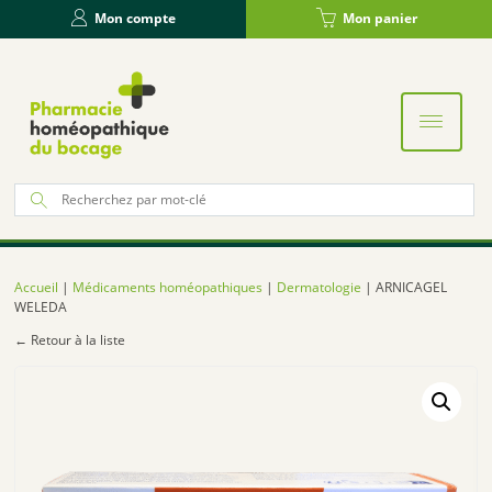
Panneau de gestion des cookies
Mon compte
Mon panier
Re
po
:
Accueil
|
Médicaments homéopathiques
|
Dermatologie
| ARNICAGEL
WELEDA
← Retour à la liste