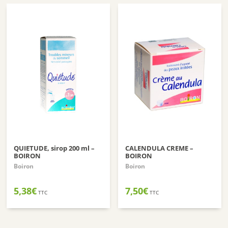
QUIETUDE, sirop 200 ml –
CALENDULA CREME –
BOIRON
BOIRON
Boiron
Boiron
5,38
€
7,50
€
TTC
TTC