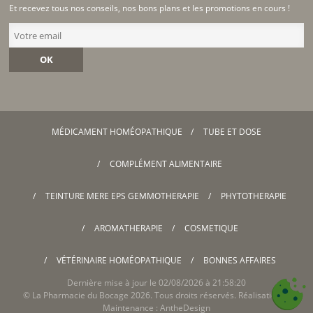
Et recevez tous nos conseils, nos bons plans et les promotions en cours !
OK
MÉDICAMENT HOMÉOPATHIQUE
TUBE ET DOSE
COMPLÉMENT ALIMENTAIRE
TEINTURE MERE EPS GEMMOTHERAPIE
PHYTOTHERAPIE
AROMATHERAPIE
COSMETIQUE
VÉTÉRINAIRE HOMÉOPATHIQUE
BONNES AFFAIRES
Dernière mise à jour le 02/08/2026 à 21:58:20
©
La Pharmacie du Bocage
2026. Tous droits réservés. Réalisation &
Maintenance :
AntheDesign