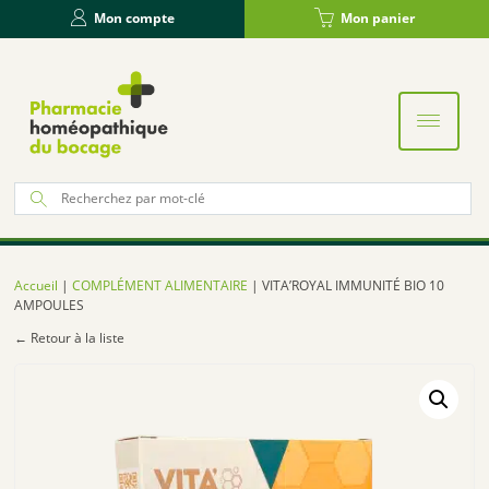
Panneau de gestion des cookies
Mon compte
Mon panier
Re
po
:
Accueil
|
COMPLÉMENT ALIMENTAIRE
| VITA’ROYAL IMMUNITÉ BIO 10
AMPOULES
← Retour à la liste