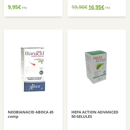
Le
Le
9,95
€
19,90
€
16,95
€
TTC
TTC
prix
prix
initial
actuel
était :
est :
19,90€.
16,95€.
NEOBIANACID ABOCA 45
HEPA ACTION ADVANCED
comp
50 GELULES