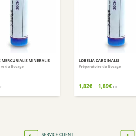
 MERCURIALIS MINERALIS
LOBELIA CARDINALIS
ire du Bocage
Préparatoire du Bocage
Plage
1,82
€
1,89
€
–
C
TTC
de
prix :
1,82€
à
1,89€
SERVICE CLIENT