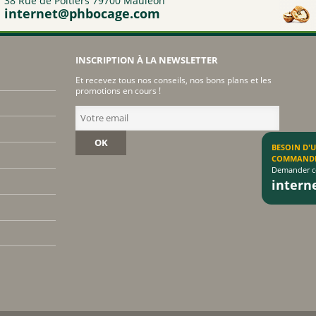
38 Rue de Poitiers 79700 Mauléon
internet@phbocage.com
INSCRIPTION À LA NEWSLETTER
Et recevez tous nos conseils, nos bons plans et les
promotions en cours !
OK
BESOIN D'
COMMAND
Demander co
inter