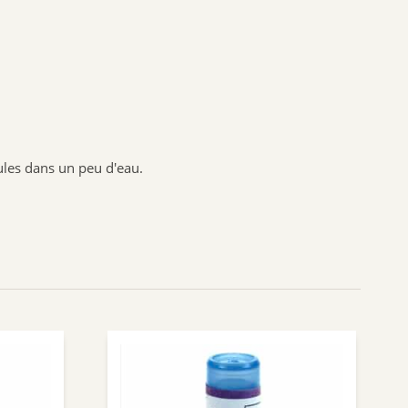
BIOFLORAL
HOLLIS
PROBIOLOG
ARGILETZ
GRANIONS
HERBESAN
nules dans un peu d'eau.
LABCATAL
ROYER COSMETIQUE
CENTIFOLIA
ABOCA
GILBERT
Dr.Hauschka
Boiron
Lehning
Préparatoire du Bocage