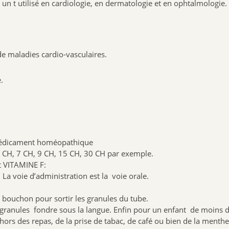
5.PRECAUTION D’EMPLOI :
un t utilisé en cardiologie, en dermatologie et en ophtalmologie.
Si les symptômes persistent, vous consultez votre médecin bi
.Evidemment comme tout médicament tenez les produits hors d
des enfants .
Chaque patient est unique, en conséquence pour une même af
des mêmes symptômes, les patients reçoivent un traitement di
les signes individuels de l’un ou de l’autre bien sur.
de maladies cardio-vasculaires.
6, UTILISATIONS DES DIFFERENTES DILUTIONS :
.
Premièrement on utilise les basses dilutions (4CH et 5CH )pour le
ponctuels, limités dans le temps. Les granules sont pris 2 à 3 fois pa
Deuxièmement on utilise les moyennes dilutions (7CH et 9CH) dés
des signes et à la disparition des symptômes.
Troisièmement on utilise les hautes dilutions (12CH, 15CH et 30CH
cas chroniques, qui durent dans le temps.En conclusion on utilise p
homéopathiques qui sont pris 1 fois par semaine ou par quinzaine.
médicament homéopathique
 5 CH, 7 CH, 9 CH, 15 CH, 30 CH par exemple.
t VITAMINE F:
. La voie d’administration est la voie orale.
e bouchon pour sortir les granules du tube.
les granules fondre sous la langue. Enfin pour un enfant de moins 
rs des repas, de la prise de tabac, de café ou bien de la menthe