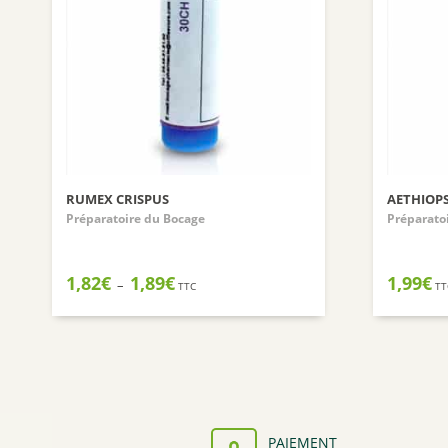
RUMEX CRISPUS
AETHIOPS
Préparatoire du Bocage
Préparato
Plage
1,82
€
1,89
€
1,99
€
–
TTC
TT
de
prix :
1,82€
à
1,89€
PAIEMENT