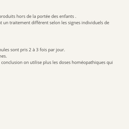
NAT & FORM
NHCO
duits hors de la portée des enfants .
 traitement différent selon les signes individuels de
VYNDEO
HAUT SEGALA
PRANAROM
JOONE
les sont pris 2 à 3 fois par jour.
mes.
ALPHANOVA
 conclusion on utilise plus les doses homéopathiques qui
SANTIS
CRUSOE
HERBALGEM
PHYTOSTANDARD
ALVADIEM
INELDEA
JOLIESBAUMES
FRESKORYL