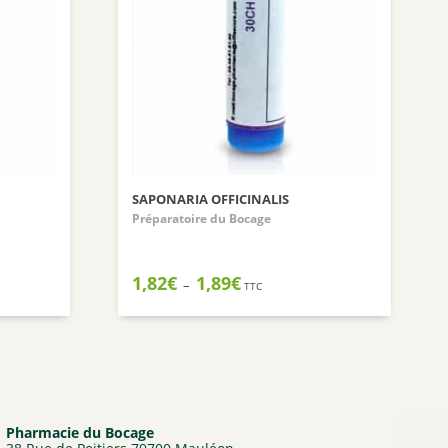
Nuxuriance
Weleda
SAPONARIA OFFICINALIS
Préparatoire du Bocage
Plage
1,82
€
1,89
€
–
TTC
de
prix :
1,82€
à
1,89€
Pharmacie du Bocage