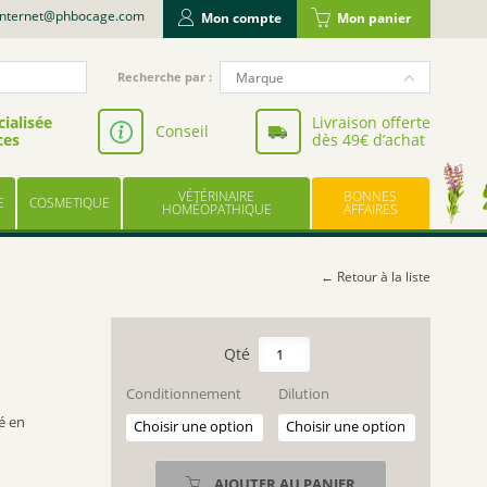
internet@phbocage.com
Mon compte
Mon panier
Recherche
Marque
Recherche par :
pour
NUTERGIA
:
ialisée
Livraison offerte
Conseil
ces
dès 49€ d’achat
VALBIOTIS
BODYGUARD
VÉTÉRINAIRE
BONNES
E
COSMETIQUE
LABORATOIRE LESCUYER
HOMÉOPATHIQUE
AFFAIRES
OWARI
EFFINOV NUTRITION
← Retour à la liste
SCHOLL
ARAGAN
quantité
de
COOPER
VITAMINE
Conditionnement
Dilution
BAYER
F
sé en
UPSA
=
LINOLEICUM
LES TROIS CHÊNES
AJOUTER AU PANIER