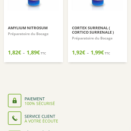
AMYLIUM NITROSUM
CORTEX SURRENAL (
CORTICO SURRENALE )
Préparatoire du Bocage
Préparatoire du Bocage
Plage
Plage
1,82
€
1,89
€
1,92
€
1,99
€
–
–
TTC
TTC
de
de
prix :
prix :
1,82€
1,92€
à
à
1,89€
1,99€
PAIEMENT
100% SÉCURISÉ
SERVICE CLIENT
À VOTRE ÉCOUTE