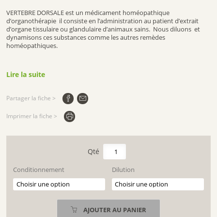
VERTEBRE DORSALE est un médicament homéopathique
d’organothérapie il consiste en l’administration au patient d’extrait
d’organe tissulaire ou glandulaire d’animaux sains. Nous diluons et
dynamisons ces substances comme les autres remèdes
homéopathiques.
Lire la suite
Partager la fiche >
Imprimer la fiche >
quantité
de
VERTEBRE
Conditionnement
Dilution
DORSALE
AJOUTER AU PANIER