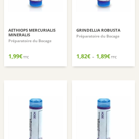
AETHIOPS MERCURIALIS
GRINDELLIA ROBUSTA
MINERALIS
Préparatoire du Bocage
Préparatoire du Bocage
Plage
1,99
€
1,82
€
1,89
€
–
TTC
TTC
de
prix :
1,82€
à
1,89€