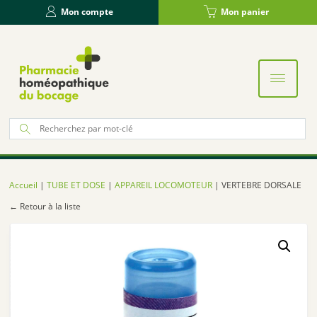
Panneau de gestion des cookies
Mon compte
Mon panier
Re
po
:
Accueil
|
TUBE ET DOSE
|
APPAREIL LOCOMOTEUR
| VERTEBRE DORSALE
← Retour à la liste