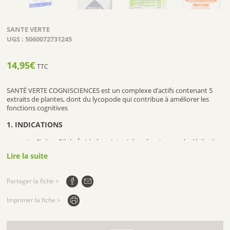
SANTE VERTE
UGS :
5060072731245
14,95
€
TTC
SANTÉ VERTE COGNISCIENCES est un complexe d’actifs contenant 5
extraits de plantes, dont du lycopode qui contribue à améliorer les
fonctions cognitives
1. INDICATIONS
1
Le
Ginkgo Biloba
aide à maintenir la mémoire avec le déclin de
l’âge.
Lire la suite
2
2
Le
Gotu
Kola
et le
Ginkgo
Biloba
contribuent respectivement
au maintien et à l’amélioration des performances cognitives.
3
3
3
Le
Lycopode
, le
Magnésium
et le
Ginkgo
Biloba
participent au
Partager la fiche >
fonctionnement psychologique normal.
Imprimer la fiche >
2. COMPOSITION
Composition pour 3 comprimés :