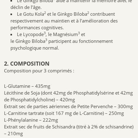
Le
Ginkgo Biloba
aide à maintenir la mémoire avec le
Ce produit n’est pas un médicament et ne peut se substituer à un
déclin de l’âge.
régime alimentaire varié, équilibré et à un mode de vie sain. Réservé à
2
2
Le
Gotu
Kola
et le
Ginkgo
Biloba
contribuent
l’adulte. Déconseillé chez les femmes enceintes et allaitantes, chez les
personnes sous anticoagulants ou antidépresseurs, chez les personnes
respectivement au maintien et à l’amélioration des
diabétiques et en cas d’épilepsie et d’acte interventionnel invasif
performances cognitives.
programmé. Consulter un médecin en cas de prise concomitante
3
3
Le
Lycopode
, le
Magnésium
et
d’anticoagulants ou antiagrégants plaquettaires. Ne pas dépasser la
dose journalière recommandée. MAINTENIR SOIGNEUSEMENT FERMÉ
3
le
Ginkgo
Biloba
participent au fonctionnement
DANS UN ENDROIT FRAIS, À L’ABRI DE L’HUMIDITÉ. TENIR HORS DE
psychologique normal.
PORTÉE DES JEUNES ENFANTS.
A conserver à une température ne dépassant pas 30°C.
2. COMPOSITION
Composition pour 3 comprimés :
5060072731245
L-Glutamine – 435mg
Lécithine de Soja (dont 42mg de Phosphatidylsérine et 42mg
de Phosphatidylcholine) – 420mg
Retrouvez tous nos conseils sur l'utilisation de l
Extrait sec de parties aériennes de Petite Pervenche – 300mg
L-Carnitine tartrate (soit 167 mg de L-Carnitine) – 250mg
L-Phénylalanine – 222mg
Extrait sec de fruits de Schisandra (titré à 2% de schisandrine)
– 210mg