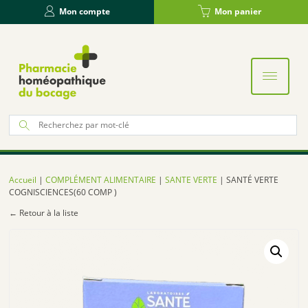
Panneau de gestion des cookies
Mon compte
Mon panier
Re
po
:
Accueil
|
COMPLÉMENT ALIMENTAIRE
|
SANTE VERTE
| SANTÉ VERTE
COGNISCIENCES(60 COMP )
← Retour à la liste