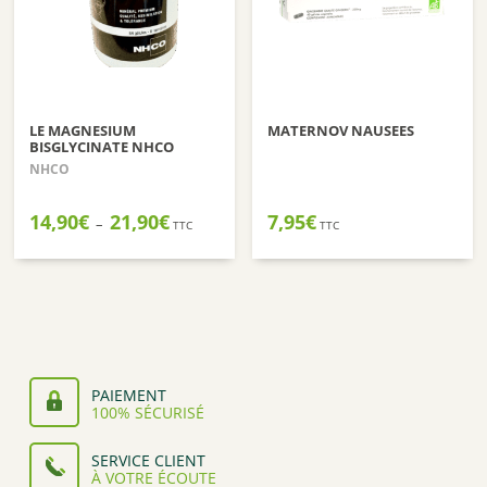
LE MAGNESIUM
MATERNOV NAUSEES
BISGLYCINATE NHCO
NHCO
Plage
14,90
€
21,90
€
7,95
€
–
TTC
TTC
de
prix :
14,90€
à
21,90€
PAIEMENT
100% SÉCURISÉ
SERVICE CLIENT
À VOTRE ÉCOUTE