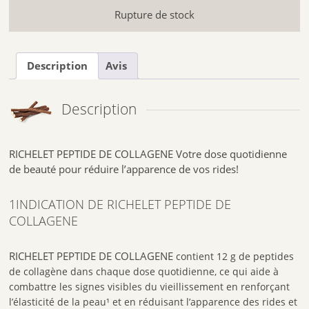
Rupture de stock
1. Réduit l’apparence des rides: Les peptides de collagène aident
à réduire l’apparence des rides et des ridules.
2. Améliore l’elasticité de la peau: Les peptides de collagène
améliorent l’elasticité de la peau.
Description
Avis
2.COMPOSITION DE RICHELET PEPTIDE DE
COLLAGENE
Description
INGREDIENTS: Peptides de collagène.
Poids net: 288g
RICHELET PEPTIDE DE COLLAGENE Votre dose quotidienne
de beauté pour réduire l’apparence de vos rides!
3.CONSEIL,POSOLOGIE
Etape 1
Dissoudre une cuillerée de RICHELET® Peptides de collagène dans
1INDICATION DE RICHELET PEPTIDE DE
200ml de liquide.
COLLAGENE
Etape 2
Mélangez bien jusqu’à dissolution complete avant de boire.
Profitez de votre boisson au collagène anti-âge!
RICHELET PEPTIDE DE COLLAGENE
contient 12 g de peptides
.
Les compléments alimentaires ne doivent pas se substituer à une
de collagène dans chaque dose quotidienne, ce qui aide à
alimentation variée et équilibrée et à un mode de vie sain.
Ne pas
combattre les signes visibles du vieillissement en renforçant
dépasser la dose journalière conseillée.
l’élasticité de la peau¹ et en réduisant l’apparence des rides et