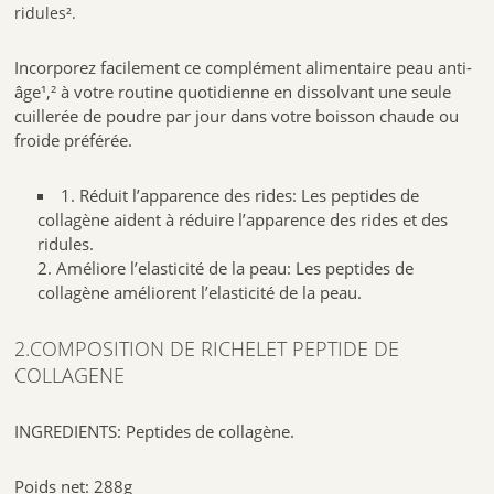
ridules².
RICHELET PEPTIDE DE COLLAGENE est un complément alimentaire
collagène au goût neutre que vous pouvez ajouter à toutes les
boissons chaudes ou froides, c’est à vous de choisir!
Incorporez facilement ce complément alimentaire peau anti-
4.CONSERVATION
âge¹,² à votre routine quotidienne en dissolvant une seule
cuillerée de poudre par jour dans votre boisson chaude ou
Ne pas dépasser les doses conseillées. Enfin les compléments
froide préférée.
alimentaires ne constituent pas une substitution à une alimentation
variée et équilibrée . Il s’utilise dans le cadre d’un style de vie sain. Enfin
le produit se conserve hors de portée des enfants.
1. Réduit l’apparence des rides: Les peptides de
collagène aident à réduire l’apparence des rides et des
Réf. : 8700216508568
ridules.
2. Améliore l’elasticité de la peau: Les peptides de
collagène améliorent l’elasticité de la peau.
2.COMPOSITION DE RICHELET PEPTIDE DE
COLLAGENE
INGREDIENTS: Peptides de collagène.
Poids net: 288g