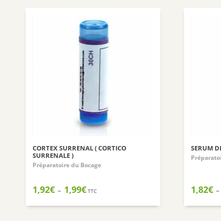
CORTEX SURRENAL ( CORTICO
SERUM DE
SURRENALE )
Préparato
Préparatoire du Bocage
Plage
1,92
€
1,99
€
1,82
€
–
–
TTC
de
prix :
1,92€