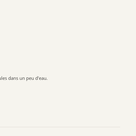
Nuxuriance
Weleda
nules dans un peu d'eau.