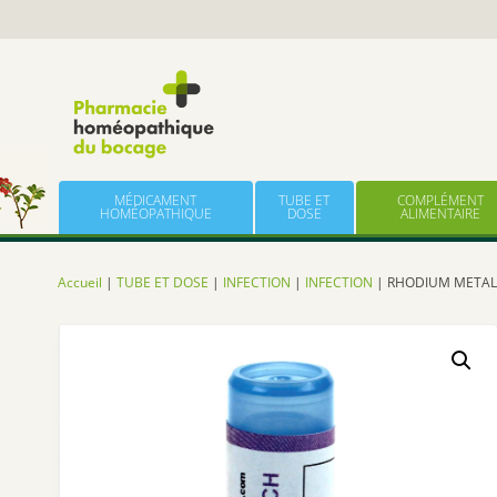
Panneau de gestion des cookies
Skip to content
MÉDICAMENT
TUBE ET
COMPLÉMENT
HOMÉOPATHIQUE
DOSE
ALIMENTAIRE
Accueil
|
TUBE ET DOSE
|
INFECTION
|
INFECTION
| RHODIUM METAL