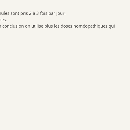
BIOFLORAL
les sont pris 2 à 3 fois par jour.
HOLLIS
mes.
PROBIOLOG
n conclusion on utilise plus les doses homéopathiques qui
ARGILETZ
GRANIONS
HERBESAN
LABCATAL
ROYER COSMETIQUE
CENTIFOLIA
ABOCA
GILBERT
Dr.Hauschka
Boiron
Lehning
Préparatoire du Bocage