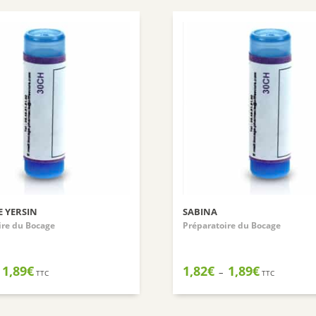
 YERSIN
SABINA
ire du Bocage
Préparatoire du Bocage
Plage
Plage
1,89
€
1,82
€
1,89
€
–
TTC
TTC
de
de
prix :
prix :
1,82€
1,82€