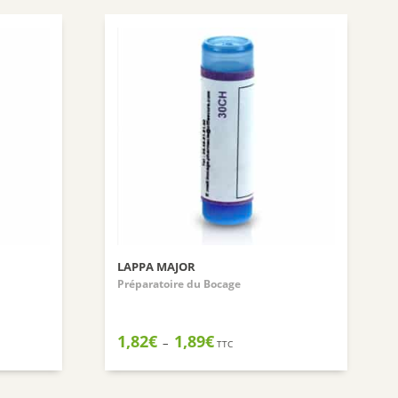
LAPPA MAJOR
Préparatoire du Bocage
Plage
1,82
€
1,89
€
–
TTC
de
prix :
1,82€