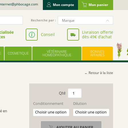
internet@phbocage.com
Mon compte
Mon panier
Recherche
Marque
Recherche par :
pour
NUTERGIA
:
ialisée
Livraison offerte
Conseil
ces
dès 49€ d’achat
VALBIOTIS
BODYGUARD
VÉTÉRINAIRE
BONNES
E
COSMETIQUE
LABORATOIRE LESCUYER
HOMÉOPATHIQUE
AFFAIRES
OWARI
EFFINOV NUTRITION
← Retour à la liste
SCHOLL
ARAGAN
quantité
de
COOPER
RHODIUM
Conditionnement
Dilution
BAYER
METALLICUM
é en
UPSA
LES TROIS CHÊNES
AJOUTER AU PANIER