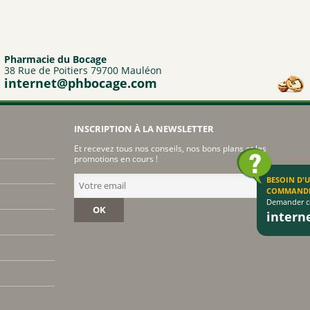
à
1,89€
Pharmacie du Bocage
38 Rue de Poitiers 79700 Mauléon
internet@phbocage.com
INSCRIPTION À LA NEWSLETTER
Et recevez tous nos conseils, nos bons plans et les
promotions en cours !
BESOIN D'
COMMAND
Demander co
OK
inter