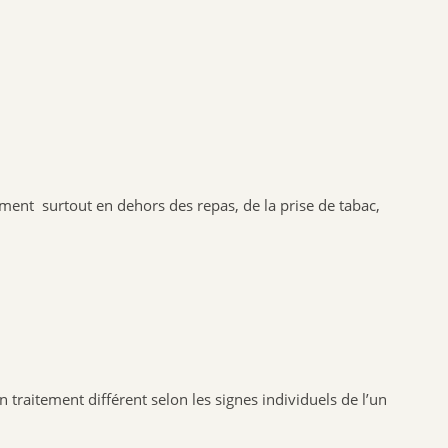
NAT & FORM
NHCO
VYNDEO
HAUT SEGALA
PRANAROM
JOONE
ALPHANOVA
ment surtout en dehors des repas, de la prise de tabac,
SANTIS
CRUSOE
HERBALGEM
PHYTOSTANDARD
ALVADIEM
INELDEA
aitement différent selon les signes individuels de l’un
JOLIESBAUMES
FRESKORYL