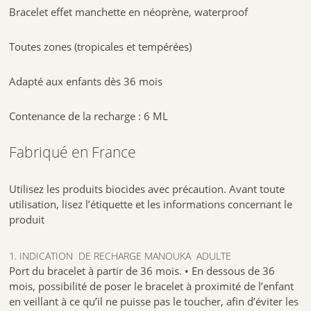
Le port d’un bracelet ne garantit pas 100% de réduction du nombre de
Bracelet effet manchette en néoprène, waterproof
piqûres de moustiques. En cas d’utilisation en zone infestée, il est
recommandé de porter un bracelet autour du poignet et de la cheville.
Chaque boite de bracelet contient une
dose de solution anti-
Toutes zones (tropicales et tempérées)
moustiques
(pour 1 mois d’utilisation répétée).
Fabriqué en France
Adapté aux enfants dès 36 mois
Utilisez les produits biocides avec précaution. Avant toute utilisation,
Contenance de la recharge : 6 ML
lisez l’étiquette et les informations concernant le produit
3760214050174
Fabriqué en France
Utilisez les produits biocides avec précaution. Avant toute
utilisation, lisez l’étiquette et les informations concernant le
produit
1. INDICATION DE RECHARGE MANOUKA ADULTE
Port du bracelet à partir de 36 mois. • En dessous de 36
mois, possibilité de poser le bracelet à proximité de l’enfant
en veillant à ce qu’il ne puisse pas le toucher, afin d’éviter les