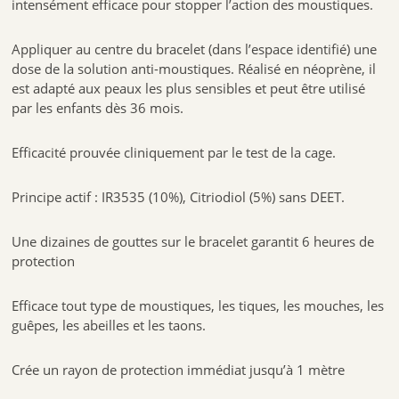
intensément efficace pour stopper l’action des moustiques.
d’ingestion. • Se pose ou s’enroule sur tout autre support (table de
chevet, poussette, sac à dos, ceinture..) • En cas de baignade, laisser
sécher le bracelet et réappliquer la recharge en suivant les 3 étapes du
Appliquer au centre du bracelet (dans l’espace identifié) une
mode d’emploi.
dose de la solution anti-moustiques. Réalisé en néoprène, il
est adapté aux peaux les plus sensibles et peut être utilisé
2. COMPOSITION
par les enfants dès 36 mois.
EUH208 – Contient Alpha pinène, Eucalyptol, Citronellol, Limonene. •
Peut produire une réaction allergique. • Centre Antipoisons: +33.
(0)1.45.42.59.59 • Eliminer le contenu/récipient conformément à la
Efficacité prouvée cliniquement par le test de la cage.
législation nationale/locale.
Contenu: 1 bracelet + 1 recharge de 6ml
Principe actif : IR3535 (10%), Citriodiol (5%) sans DEET.
3.CONSEILS
:
J’IMPRÈGNE ,J’ENROULE ,JE ME PROTÈGE
Une dizaines de gouttes sur le bracelet garantit 6 heures de
protection
Imprégner le bracelet d’une pression d’actif au centre du bracelet
Enrouler
Efficace tout type de moustiques, les tiques, les mouches, les
guêpes, les abeilles et les taons.
le bracelet au poignet ou à la cheville
Attendre 30 min.
Crée un rayon de protection immédiat jusqu’à 1 mètre
Vous êtes protégés pendant 6H dans un rayon d’1 mètre