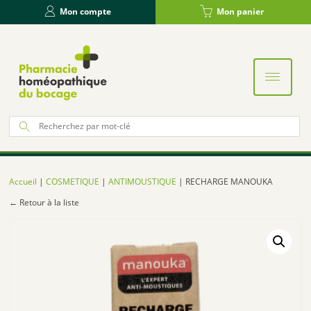
Panneau de gestion des cookies
Mon compte
Mon panier
Re
po
:
Accueil
|
COSMETIQUE
|
ANTIMOUSTIQUE
| RECHARGE MANOUKA
← Retour à la liste